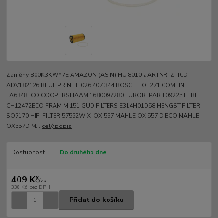
Záměny B00K3KWY7E AMAZON (ASIN) HU 8010 z ARTNR_Z_TCD
ADV182126 BLUE PRINT F 026 407 344 BOSCH EOF271 COMLINE
FA6848ECO COOPERSFIAAM 1680097280 EUROREPAR 109225 FEBI
CH12472ECO FRAM M 151 GUD FILTERS E314H01D58 HENGST FILTER
SO7170 HIFI FILTER 57562WIX OX 557 MAHLE OX 557 D ECO MAHLE
OX557D M...
celý popis
Dostupnost
Do druhého dne
409 Kč
/
ks
338 Kč
bez DPH
Přidat do košíku