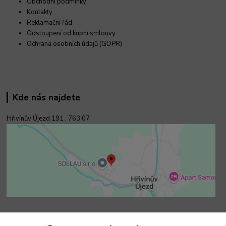
Obchodní podmínky
Kontakty
Reklamační řád
Odstoupení od kupní smlouvy
Ochrana osobních údajů (GDPR)
Kde nás najdete
Hřivínův Újezd 191 ,
763 07