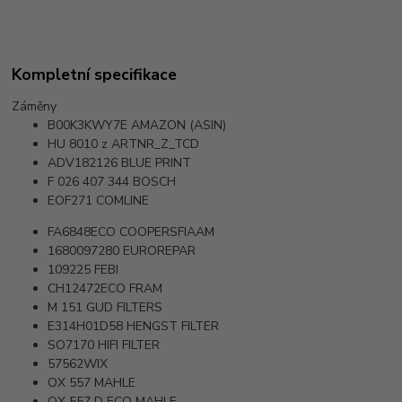
Kompletní specifikace
Záměny
B00K3KWY7E
AMAZON (ASIN)
HU 8010 z
ARTNR_Z_TCD
ADV182126
BLUE PRINT
F 026 407 344
BOSCH
EOF271
COMLINE
FA6848ECO
COOPERSFIAAM
1680097280
EUROREPAR
109225
FEBI
CH12472ECO
FRAM
M 151
GUD FILTERS
E314H01D58
HENGST FILTER
SO7170
HIFI FILTER
57562WIX
OX 557
MAHLE
OX 557 D ECO
MAHLE