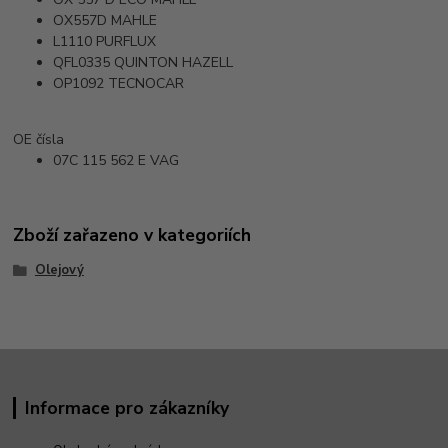
OX557D
MAHLE
L1110
PURFLUX
QFL0335
QUINTON HAZELL
OP1092
TECNOCAR
OE čísla
07C 115 562 E
VAG
Zboží zařazeno v kategoriích
Olejový
Informace pro zákazníky