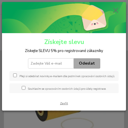
0
ks
+420 602 552 766
CZK
za
0 Kč
(Po-Pá, 6:30-15 hod.)
Menu
Získejte slevu
Hledat
Získejte SLEVU 5% pro registrované zákazníky
Úvod
Filtry
Olejový
HU 8010 z
Odeslat
HU 8010 z
Přeji si odebírat novinky e-mailem dle
podmínek zpracování osobních údajů
.
Souhlasím se
zpracováním osobních údajů
pro účely registrace.
Zavřít