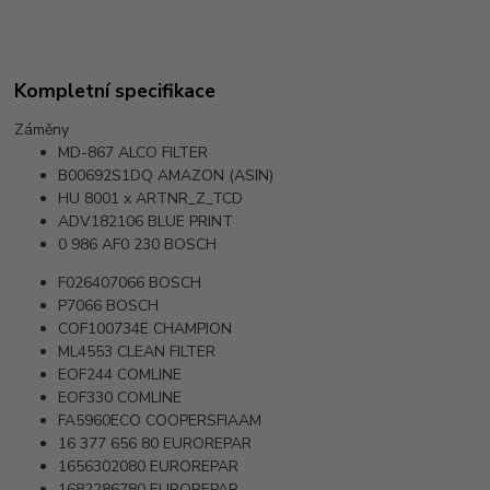
Kompletní specifikace
Záměny
MD-867
ALCO FILTER
B00692S1DQ
AMAZON (ASIN)
HU 8001 x
ARTNR_Z_TCD
ADV182106
BLUE PRINT
0 986 AF0 230
BOSCH
F026407066
BOSCH
P7066
BOSCH
COF100734E
CHAMPION
ML4553
CLEAN FILTER
EOF244
COMLINE
EOF330
COMLINE
FA5960ECO
COOPERSFIAAM
16 377 656 80
EUROREPAR
1656302080
EUROREPAR
1682286780
EUROREPAR