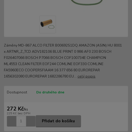
Záměny MD-867 ALCO FILTER B00692S1DQ AMAZON (ASIN) HU 8001
x ARTNR_Z_TCD ADV182106 BLUE PRINT 0 986 AF0 230 BOSCH
F026407066 BOSCH P7066 BOSCH COF100734E CHAMPION
ML4553 CLEAN FILTER EOF244 COMLINE EOF330 COMLINE
FA5960ECO COOPERSFIAAM 16 377 656 80 EUROREPAR
1656302080 EUROREPAR 1682286780 EU...
celý popis
Dostupnost
Do druhého dne
272 Kč
/
ks
225 Kč
bez DPH
Přidat do košíku