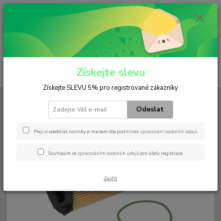
0
ks
+420 602 552 766
CZK
za
0 Kč
(Po-Pá, 6:30-15 hod.)
Menu
Získejte slevu
Hledat
Získejte SLEVU 5% pro registrované zákazníky
Úvod
Filtry
Olejový
HU 8001 x
Odeslat
HU 8001 x
Přeji si odebírat novinky e-mailem dle
podmínek zpracování osobních údajů
.
Souhlasím se
zpracováním osobních údajů
pro účely registrace.
Zavřít