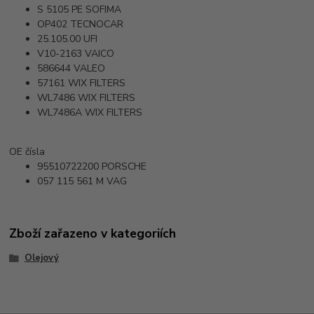
S 5105 PE
SOFIMA
OP402
TECNOCAR
25.105.00
UFI
V10-2163
VAICO
586644
VALEO
57161
WIX FILTERS
WL7486
WIX FILTERS
WL7486A
WIX FILTERS
OE čísla
95510722200
PORSCHE
057 115 561 M
VAG
Zboží zařazeno v kategoriích
Olejový