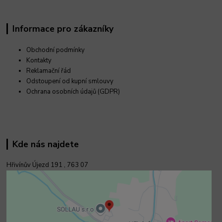
Informace pro zákazníky
Obchodní podmínky
Kontakty
Reklamační řád
Odstoupení od kupní smlouvy
Ochrana osobních údajů (GDPR)
Kde nás najdete
Hřivínův Újezd 191 ,
763 07