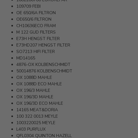
109709
FEBI
OE 650/6A
FILTRON
OE650/6
FILTRON
CH10636ECO
FRAM
M 122
GUD FILTERS
E73H
HENGST FILTER
E73HD207
HENGST FILTER
SO7213
HIFI FILTER
MD14165
4876-OX
KOLBENSCHMIDT
50014876
KOLBENSCHMIDT
OX 1088D
MAHLE
OX 1088D ECO
MAHLE
OX 196/3
MAHLE
OX 196/3D
MAHLE
OX 196/3D ECO
MAHLE
14165
MEAT&DORIA
100 322 0013
MEYLE
1003220025
MEYLE
L403
PURFLUX
QFL0304
QUINTON HAZELL