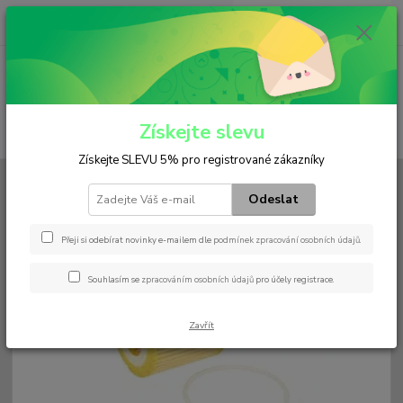
0
ks
+420 602 552 766
CZK
za
0 Kč
(Po-Pá, 6:30-15 hod.)
Menu
Získejte slevu
Hledat
Získejte SLEVU 5% pro registrované zákazníky
Úvod
Filtry
Olejový
HU 710 x
Odeslat
HU 710 x
Přeji si odebírat novinky e-mailem dle
podmínek zpracování osobních údajů
.
Souhlasím se
zpracováním osobních údajů
pro účely registrace.
Zavřít