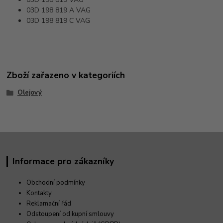
03D 198 819 A
VAG
03D 198 819 C
VAG
Zboží zařazeno v kategoriích
Olejový
Informace pro zákazníky
Obchodní podmínky
Kontakty
Reklamační řád
Odstoupení od kupní smlouvy