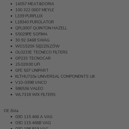
14057
MEAT&DORIA
100 322 0007
MEYLE
L339
PURFLUX
L18340
PUROLATOR
QFL0007
QUINTON HAZELL
S5029PE
SOFIMA
30 92 3468
SWAG
WO1520X
SĘDZISZÓW
OL0233E
TECNECO FILTERS
OP233
TECNOCAR
25.029.00
UFI
GFE 507
UNIPART
KLTHU710x
UNIVERSAL COMPONENTS UK
V10-0398
VAICO
586536
VALEO
WL7318
WIX FILTERS
OE čísla
03D 115 466 A
VAG
03D 115 466B
VAG
03D 198 819
VAG