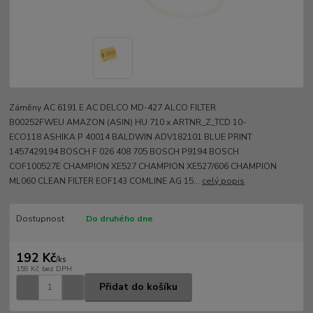
Záměny AC 6191 E AC DELCO MD-427 ALCO FILTER
B00252FWEU AMAZON (ASIN) HU 710 x ARTNR_Z_TCD 10-
ECO118 ASHIKA P 40014 BALDWIN ADV182101 BLUE PRINT
1457429194 BOSCH F 026 408 705 BOSCH P9194 BOSCH
COF100527E CHAMPION XE527 CHAMPION XE527/606 CHAMPION
ML060 CLEAN FILTER EOF143 COMLINE AG 15...
celý popis
Dostupnost
Do druhého dne
192 Kč
/
ks
159 Kč
bez DPH
Přidat do košíku