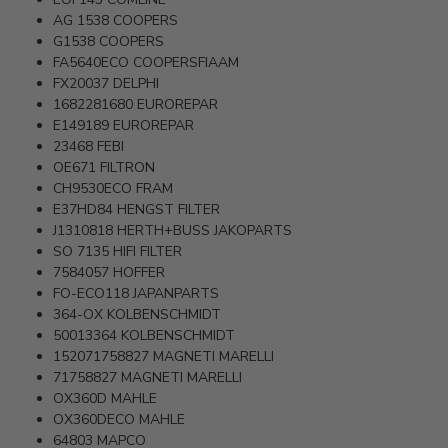
AG 1538
COOPERS
G1538
COOPERS
FA5640ECO
COOPERSFIAAM
FX20037
DELPHI
1682281680
EUROREPAR
E149189
EUROREPAR
23468
FEBI
OE671
FILTRON
CH9530ECO
FRAM
E37HD84
HENGST FILTER
J1310818
HERTH+BUSS JAKOPARTS
SO 7135
HIFI FILTER
7584057
HOFFER
FO-ECO118
JAPANPARTS
364-OX
KOLBENSCHMIDT
50013364
KOLBENSCHMIDT
152071758827
MAGNETI MARELLI
71758827
MAGNETI MARELLI
OX360D
MAHLE
OX360DECO
MAHLE
64803
MAPCO