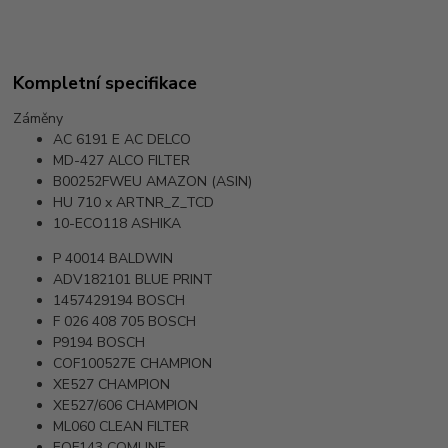
Kompletní specifikace
Záměny
AC 6191 E
AC DELCO
MD-427
ALCO FILTER
B00252FWEU
AMAZON (ASIN)
HU 710 x
ARTNR_Z_TCD
10-ECO118
ASHIKA
P 40014
BALDWIN
ADV182101
BLUE PRINT
1457429194
BOSCH
F 026 408 705
BOSCH
P9194
BOSCH
COF100527E
CHAMPION
XE527
CHAMPION
XE527/606
CHAMPION
ML060
CLEAN FILTER
EOF143
COMLINE