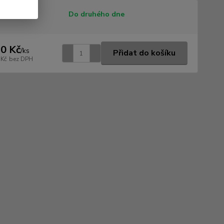
tupnost
Do druhého dne
0 Kč
/
ks
Přidat do košíku
 Kč
bez DPH