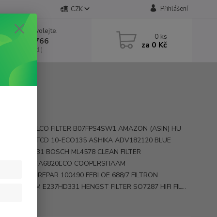
Přihlášení
CZK
 si rady? Zavolejte.
0
ks
 602 552 766
za
0 Kč
, 6:30-15 hod.)
y MD-887 ALCO FILTER B07FPS4SW1 AMAZON (ASIN) HU
y ARTNR_Z_TCD 10-ECO135 ASHIKA ADV182120 BLUE
 F 026 407 331 BOSCH ML4578 CLEAN FILTER
0 COMLINE FA6820ECO COOPERSFIAAM
00480 EUROREPAR 100490 FEBI OE 688/7 FILTRON
56ECO FRAM E237HD331 HENGST FILTER SO7287 HIFI FIL...
opis