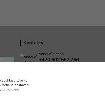
Kontakty
Vedoucí e-shopu
+420 602 552 766
(Po-Pá, 6:30-15 hod.)
info@pento-eshop.cz
 souhlasu také ke
blíbeného nastavení
yužití cookies