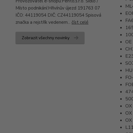
Provozovatel e-shopu:Pento,s.r.o. Sídlo /
ML
Místo podnikání:Hřivínův újezd 191763 07
EO
IČO: 44119054 DIČ: CZ44119054 Spisová
FA
značka a rejstřík vedenem...
číst celé
16
10
Zobrazit všechny novinky
OE
CH
E2
SO
HU
FO
FO
47
50
OX
OX
OX
L1