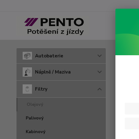
Úvod
F
Autobaterie
HU 
Náplně / Maziva
Filtry
Olejový
Palivový
Kabinový