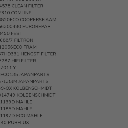
4578
CLEAN FILTER
F310
COMLINE
6820ECO
COOPERSFIAAM
56300480
EUROREPAR
0490
FEBI
 688/7
FILTRON
12056ECO
FRAM
37HD331
HENGST FILTER
7287
HIFI FILTER
 7011 Y
-ECO135
JAPANPARTS
E-135JM
JAPANPARTS
49-OX
KOLBENSCHMIDT
014749
KOLBENSCHMIDT
 1139D
MAHLE
 1185D
MAHLE
 1197D ECO
MAHLE
140
PURFLUX