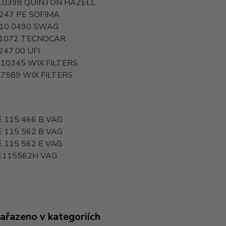
L0398
QUINTON HAZELL
5247 PE
SOFIMA
 10 0490
SWAG
1072
TECNOCAR
247.00
UFI
10345
WIX FILTERS
7589
WIX FILTERS
E 115 466 B
VAG
E 115 562 B
VAG
 115 562 E
VAG
E115562H
VAG
zařazeno v kategoriích