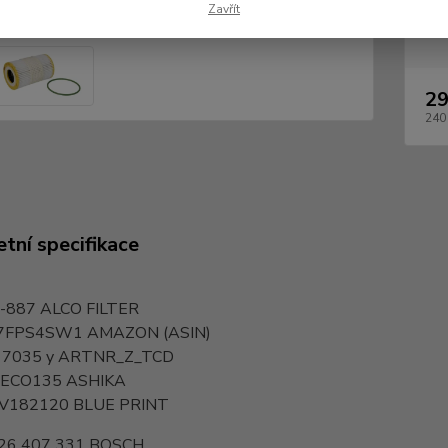
Zavřít
Dos
29
240
tní specifikace
-887
ALCO FILTER
7FPS4SW1
AMAZON (ASIN)
 7035 y
ARTNR_Z_TCD
-ECO135
ASHIKA
V182120
BLUE PRINT
26 407 331
BOSCH