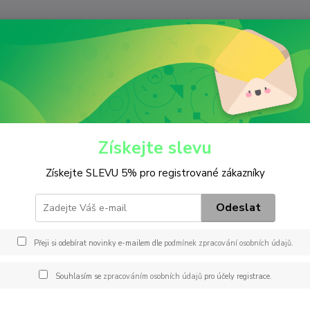
Nevíte
Hledat
+420
(Po-Pá
iltry
Olejový
HU 7035 y
7035 y
Získejte slevu
Získejte SLEVU 5% pro registrované zákazníky
Záměn
7035 
Odeslat
PRINT
EOF31
Přeji si odebírat novinky e-mailem dle
podmínek zpracování osobních údajů
.
16563
CH120
Souhlasím se
zpracováním osobních údajů
pro účely registrace.
celý p