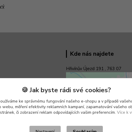
vý
Kde nás najdete
Hřivínův Újezd 191 ,
763 07
🍪 Jak byste rádi své cookies?
používáme ke správnému fungování našeho e-shopu a v případě vašeho
k o webu, měření efektivity reklamních kampaní, zapamatování vašeho o
 stránek, či zobrazení reklam odpovídajících vašim preferencím.
Více k v
Souhlasím
Nastavení