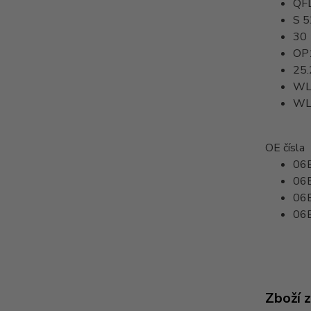
QF
S 
30
OP
25.
WL
WL
OE čísla
06
06
06E
06
Zboží 