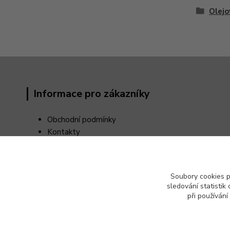
Olejo
Informace pro zákazníky
Obchodní podmínky
Kontakty
Reklamační řád
Odstoupení od kupní smlouvy
Ochrana osobních údajů (GDPR)
Soubory cookies 
sledování statisti
při používání