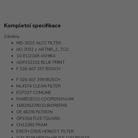
Kompletní specifikace
Záměny
MD-3023
ALCO FILTER
HU 7032 z
ARTNR_Z_TCD
10-ECO148
ASHIKA
ADP152102
BLUE PRINT
F 026 407 257
BOSCH
F 026 407 299
BOSCH
ML4574
CLEAN FILTER
EOF337
COMLINE
FA6832ECO
COOPERSFIAAM
1682953780
EUROREPAR
OE 667/6
FILTRON
OP1054
FLEETGUARD
CH12382
FRAM
E957H D505
HENGST FILTER
J1312029
HERTH+BUSS JAKOPARTS