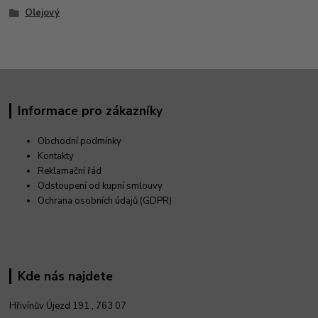
Olejový
Informace pro zákazníky
Obchodní podmínky
Kontakty
Reklamační řád
Odstoupení od kupní smlouvy
Ochrana osobních údajů (GDPR)
Kde nás najdete
Hřivínův Újezd 191 ,
763 07