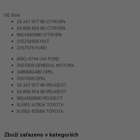
OE čísla
16 247 977 80
CITROËN
16 806 824 80
CITROËN
9814560680
CITROËN
155254505
FIAT
2257375
FORD
JX6Q-6744-AA
FORD
3557009
GENERAL MOTORS
1680682480
OPEL
3557009
OPEL
16 247 977 80
PEUGEOT
16 806 824 80
PEUGEOT
9814560680
PEUGEOT
SU001-A7824
TOYOTA
SU001-B3584
TOYOTA
Zboží zařazeno v kategoriích