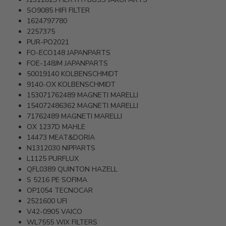
SO9085
HIFI FILTER
1624797780
2257375
PUR-PO2021
FO-ECO148
JAPANPARTS
FOE-148JM
JAPANPARTS
50019140
KOLBENSCHMIDT
9140-OX
KOLBENSCHMIDT
153071762489
MAGNETI MARELLI
154072486362
MAGNETI MARELLI
71762489
MAGNETI MARELLI
OX 1237D
MAHLE
14473
MEAT&DORIA
N1312030
NIPPARTS
L1125
PURFLUX
QFL0389
QUINTON HAZELL
S 5216 PE
SOFIMA
OP1054
TECNOCAR
2521600
UFI
V42-0905
VAICO
WL7555
WIX FILTERS