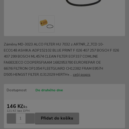
Záměny MD-3023 ALCO FILTER HU 7032 z ARTNR_Z_TCD 10-
ECO148 ASHIKA ADP152102 BLUE PRINT F 026 407 257 BOSCH F 026
407 299 BOSCH ML4574 CLEAN FILTER EOF337 COMLINE
FA6832ECO COOPERSFIAAM 1682953780 EUROREPAR OE
667/6 FILTRON OP1054 FLEETGUARD CH12382 FRAM E957H
D505 HENGST FILTER J1312029 HERTH+...
celý popis
Dostupnost
Do druhého dne
146 Kč
/
ks
121 Kč
bez DPH
Přidat do košíku