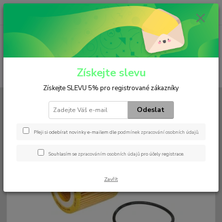
0
ks
+420 602 552 766
CZK
za
0 Kč
(Po-Pá, 6:30-15 hod.)
Menu
Získejte slevu
Hledat
Získejte SLEVU 5% pro registrované zákazníky
Úvod
Filtry
Olejový
HU 7032 z
Odeslat
HU 7032 z
Přeji si odebírat novinky e-mailem dle
podmínek zpracování osobních údajů
.
Souhlasím se
zpracováním osobních údajů
pro účely registrace.
Zavřít