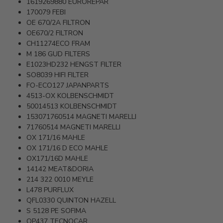
1619269880
EUROREPAR
170079
FEBI
OE 670/2A
FILTRON
OE670/2
FILTRON
CH11274ECO
FRAM
M 186
GUD FILTERS
E1023HD232
HENGST FILTER
SO8039
HIFI FILTER
FO-ECO127
JAPANPARTS
4513-OX
KOLBENSCHMIDT
50014513
KOLBENSCHMIDT
153071760514
MAGNETI MARELLI
71760514
MAGNETI MARELLI
OX 171/16
MAHLE
OX 171/16 D ECO
MAHLE
OX171/16D
MAHLE
14142
MEAT&DORIA
214 322 0010
MEYLE
L478
PURFLUX
QFL0330
QUINTON HAZELL
S 5128 PE
SOFIMA
OP437
TECNOCAR