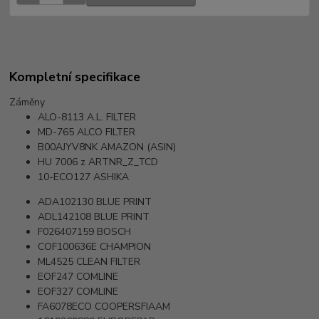
Kompletní specifikace
Záměny
ALO-8113
A.L. FILTER
MD-765
ALCO FILTER
B00AJYV8NK
AMAZON (ASIN)
HU 7006 z
ARTNR_Z_TCD
10-ECO127
ASHIKA
ADA102130
BLUE PRINT
ADL142108
BLUE PRINT
F026407159
BOSCH
COF100636E
CHAMPION
ML4525
CLEAN FILTER
EOF247
COMLINE
EOF327
COMLINE
FA6078ECO
COOPERSFIAAM