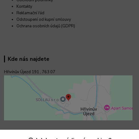
Kontakty
Reklamační řád
Odstoupení od kupní smlouvy
Ochrana osobních údajů (GDPR)
Kde nás najdete
Hřivínův Újezd 191 ,
763 07