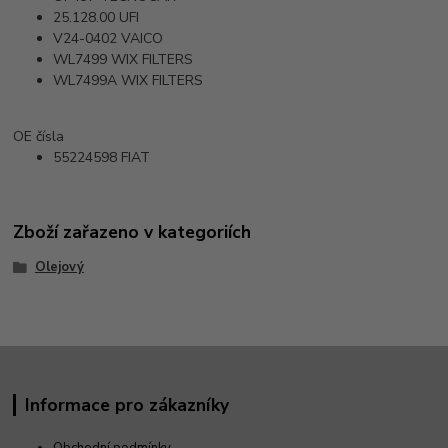
25.128.00
UFI
V24-0402
VAICO
WL7499
WIX FILTERS
WL7499A
WIX FILTERS
OE čísla
55224598
FIAT
Zboží zařazeno v kategoriích
Olejový
Informace pro zákazníky
Obchodní podmínky