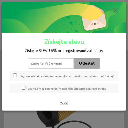
0
ks
+420 602 552 766
CZK
za
0 Kč
(Po-Pá, 6:30-15 hod.)
Menu
Získejte slevu
Hledat
Získejte SLEVU 5% pro registrované zákazníky
Úvod
Filtry
Olejový
HU 7006 z
Odeslat
HU 7006 z
Přeji si odebírat novinky e-mailem dle
podmínek zpracování osobních údajů
.
Souhlasím se
zpracováním osobních údajů
pro účely registrace.
Zavřít