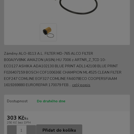
Záměny ALO-8113 A.L. FILTER MD-765 ALCO FILTER
B00AJYV8NK AMAZON (ASIN) HU 7006 z ARTNR_Z_TCD 10-
ECO127 ASHIKA ADA102130 BLUE PRINT ADL142108 BLUE PRINT
F026407159 BOSCH COF100636E CHAMPION ML4525 CLEAN FILTER
EOF247 COMLINE EOF327 COMLINE FA6078ECO COOPERSFIAAM
1619269880 EUROREPAR 170079 FEB...
celý popis
Dostupnost
Do druhého dne
303 Kč
/
ks
250 Kč
bez DPH
Přidat do košíku