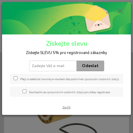
0
ks
+420 602 552 766
CZK
za
0 Kč
(Po-Pá, 6:30-15 hod.)
Menu
Získejte slevu
Hledat
Získejte SLEVU 5% pro registrované zákazníky
Úvod
Filtry
Olejový
HU 7002 z
Odeslat
HU 7002 z
Přeji si odebírat novinky e-mailem dle
podmínek zpracování osobních údajů
.
Souhlasím se
zpracováním osobních údajů
pro účely registrace.
Zavřít