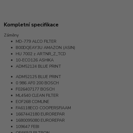
Kompletní specifikace
Záměny
MD-779
ALCO FILTER
B00DQEAY3U
AMAZON (ASIN)
HU 7002 z
ARTNR_Z_TCD
10-ECO126
ASHIKA
ADM52124
BLUE PRINT
ADM52125
BLUE PRINT
0 986 AF0 200
BOSCH
F026407177
BOSCH
ML4540
CLEAN FILTER
EOF268
COMLINE
FA6118ECO
COOPERSFIAAM
1667442180
EUROREPAR
1680095080
EUROREPAR
109647
FEBI
OE665/3
FILTRON