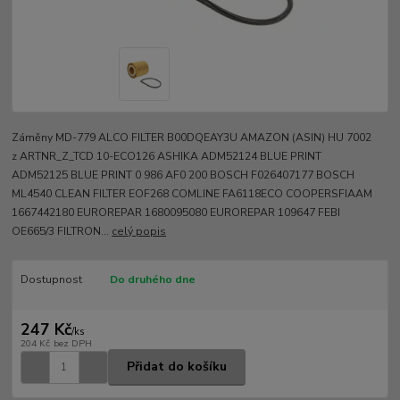
Záměny MD-779 ALCO FILTER B00DQEAY3U AMAZON (ASIN) HU 7002
z ARTNR_Z_TCD 10-ECO126 ASHIKA ADM52124 BLUE PRINT
ADM52125 BLUE PRINT 0 986 AF0 200 BOSCH F026407177 BOSCH
ML4540 CLEAN FILTER EOF268 COMLINE FA6118ECO COOPERSFIAAM
1667442180 EUROREPAR 1680095080 EUROREPAR 109647 FEBI
OE665/3 FILTRON...
celý popis
Dostupnost
Do druhého dne
247 Kč
/
ks
204 Kč
bez DPH
Přidat do košíku