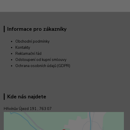
Informace pro zákazníky
Obchodní podmínky
Kontakty
Reklamační řád
Odstoupení od kupní smlouvy
Ochrana osobních údajů (GDPR)
Kde nás najdete
Hřivínův Újezd 191 ,
763 07