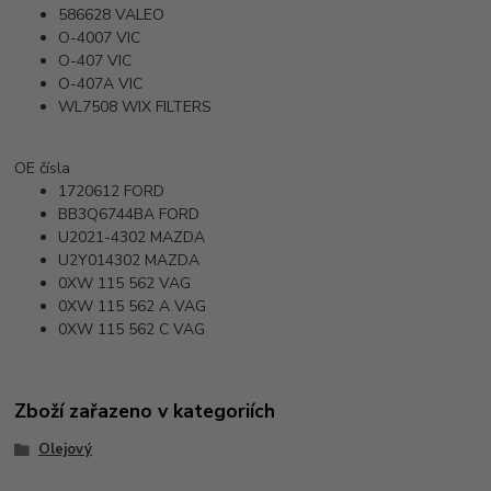
586628
VALEO
O-4007
VIC
O-407
VIC
O-407A
VIC
WL7508
WIX FILTERS
OE čísla
1720612
FORD
BB3Q6744BA
FORD
U2021-4302
MAZDA
U2Y014302
MAZDA
0XW 115 562
VAG
0XW 115 562 A
VAG
0XW 115 562 C
VAG
Zboží zařazeno v kategoriích
Olejový