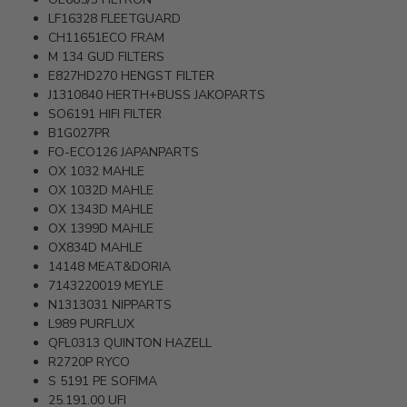
LF16328
FLEETGUARD
CH11651ECO
FRAM
M 134
GUD FILTERS
E827HD270
HENGST FILTER
J1310840
HERTH+BUSS JAKOPARTS
SO6191
HIFI FILTER
B1G027PR
FO-ECO126
JAPANPARTS
OX 1032
MAHLE
OX 1032D
MAHLE
OX 1343D
MAHLE
OX 1399D
MAHLE
OX834D
MAHLE
14148
MEAT&DORIA
7143220019
MEYLE
N1313031
NIPPARTS
L989
PURFLUX
QFL0313
QUINTON HAZELL
R2720P
RYCO
S 5191 PE
SOFIMA
25.191.00
UFI