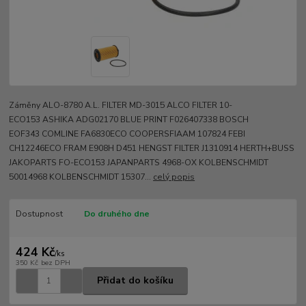
Záměny ALO-8780 A.L. FILTER MD-3015 ALCO FILTER 10-
ECO153 ASHIKA ADG02170 BLUE PRINT F026407338 BOSCH
EOF343 COMLINE FA6830ECO COOPERSFIAAM 107824 FEBI
CH12246ECO FRAM E908H D451 HENGST FILTER J1310914 HERTH+BUSS
JAKOPARTS FO-ECO153 JAPANPARTS 4968-OX KOLBENSCHMIDT
50014968 KOLBENSCHMIDT 15307...
celý popis
Dostupnost
Do druhého dne
424 Kč
/
ks
350 Kč
bez DPH
Přidat do košíku