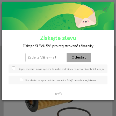
0
ks
+420 602 552 766
CZK
za
0 Kč
(Po-Pá, 6:30-15 hod.)
Menu
Získejte slevu
Hledat
Získejte SLEVU 5% pro registrované zákazníky
Úvod
Filtry
Olejový
HU 6042 z
Odeslat
HU 6042 z
Přeji si odebírat novinky e-mailem dle
podmínek zpracování osobních údajů
.
Souhlasím se
zpracováním osobních údajů
pro účely registrace.
Zavřít