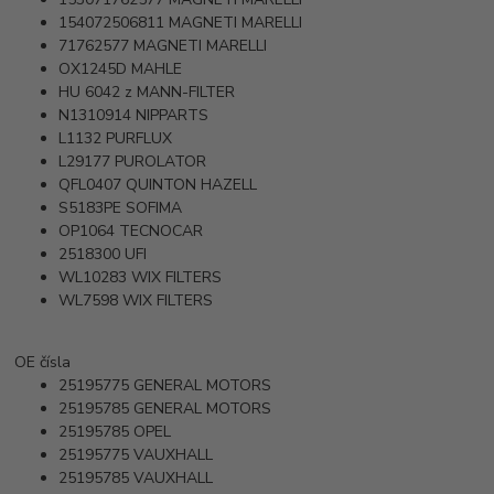
154072506811
MAGNETI MARELLI
71762577
MAGNETI MARELLI
OX1245D
MAHLE
HU 6042 z
MANN-FILTER
N1310914
NIPPARTS
L1132
PURFLUX
L29177
PUROLATOR
QFL0407
QUINTON HAZELL
S5183PE
SOFIMA
OP1064
TECNOCAR
2518300
UFI
WL10283
WIX FILTERS
WL7598
WIX FILTERS
OE čísla
25195775
GENERAL MOTORS
25195785
GENERAL MOTORS
25195785
OPEL
25195775
VAUXHALL
25195785
VAUXHALL