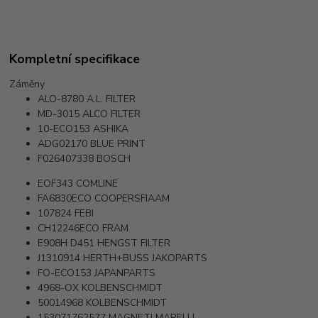
Kompletní specifikace
Záměny
ALO-8780
A.L. FILTER
MD-3015
ALCO FILTER
10-ECO153
ASHIKA
ADG02170
BLUE PRINT
F026407338
BOSCH
EOF343
COMLINE
FA6830ECO
COOPERSFIAAM
107824
FEBI
CH12246ECO
FRAM
E908H D451
HENGST FILTER
J1310914
HERTH+BUSS JAKOPARTS
FO-ECO153
JAPANPARTS
4968-OX
KOLBENSCHMIDT
50014968
KOLBENSCHMIDT
153071762577
MAGNETI MARELLI