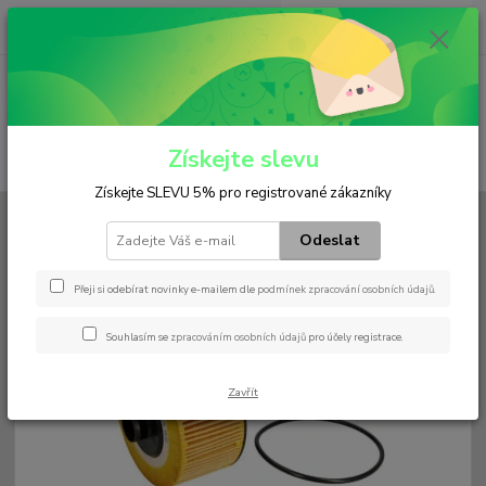
0
ks
+420 602 552 766
CZK
za
0 Kč
(Po-Pá, 6:30-15 hod.)
Menu
Získejte slevu
Hledat
Získejte SLEVU 5% pro registrované zákazníky
Úvod
Filtry
Olejový
HU 10 002 z
Odeslat
HU 10 002 z
Přeji si odebírat novinky e-mailem dle
podmínek zpracování osobních údajů
.
Souhlasím se
zpracováním osobních údajů
pro účely registrace.
Zavřít