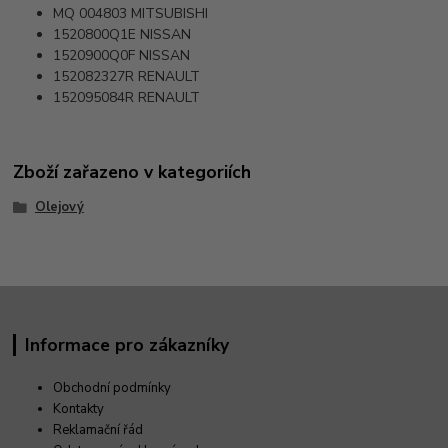
MQ 004803
MITSUBISHI
1520800Q1E
NISSAN
1520900Q0F
NISSAN
152082327R
RENAULT
152095084R
RENAULT
Zboží zařazeno v kategoriích
Olejový
Informace pro zákazníky
Obchodní podmínky
Kontakty
Reklamační řád