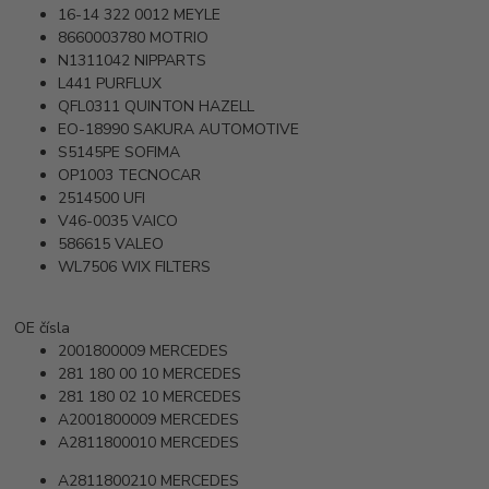
16-14 322 0012
MEYLE
8660003780
MOTRIO
N1311042
NIPPARTS
L441
PURFLUX
QFL0311
QUINTON HAZELL
EO-18990
SAKURA AUTOMOTIVE
S5145PE
SOFIMA
OP1003
TECNOCAR
2514500
UFI
V46-0035
VAICO
586615
VALEO
WL7506
WIX FILTERS
OE čísla
2001800009
MERCEDES
281 180 00 10
MERCEDES
281 180 02 10
MERCEDES
A2001800009
MERCEDES
A2811800010
MERCEDES
A2811800210
MERCEDES