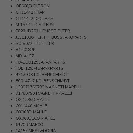
OE666/3
FILTRON
CH11442
FRAM
CH11442ECO
FRAM
M 157
GUD FILTERS
E823HD263
HENGST FILTER
J1311036
HERTH+BUSS JAKOPARTS
SO 9072
HIFI FILTER
B1R018PR
MD14157
FO-ECO129
JAPANPARTS
FOE-129JM
JAPANPARTS
4717-OX
KOLBENSCHMIDT
50014717
KOLBENSCHMIDT
153071760790
MAGNETI MARELLI
71760790
MAGNETI MARELLI
OX 1396D
MAHLE
OX 1440
MAHLE
OX968D
MAHLE
OX968DECO
MAHLE
61706
MAPCO
14157
MEAT&DORIA