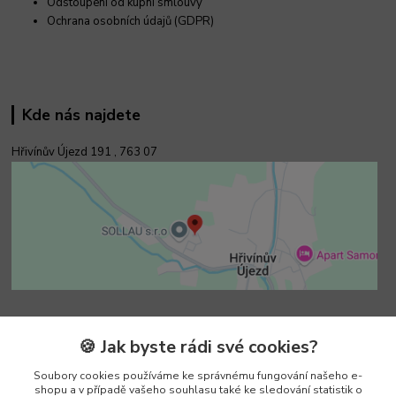
Odstoupení od kupní smlouvy
Ochrana osobních údajů (GDPR)
Kde nás najdete
Hřivínův Újezd 191 ,
763 07
Kontakty
🍪 Jak byste rádi své cookies?
Soubory cookies používáme ke správnému fungování našeho e-
Vedoucí e-shopu
shopu a v případě vašeho souhlasu také ke sledování statistik o