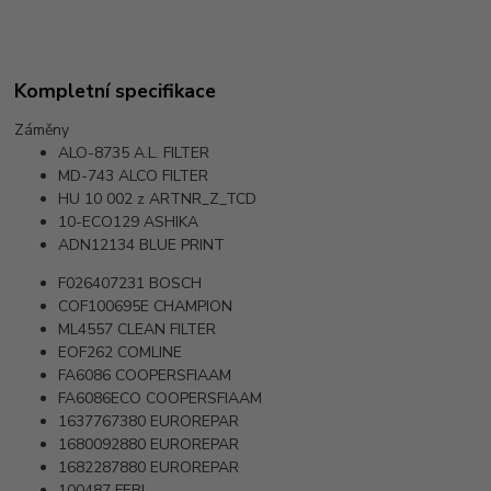
Kompletní specifikace
Záměny
ALO-8735
A.L. FILTER
MD-743
ALCO FILTER
HU 10 002 z
ARTNR_Z_TCD
10-ECO129
ASHIKA
ADN12134
BLUE PRINT
F026407231
BOSCH
COF100695E
CHAMPION
ML4557
CLEAN FILTER
EOF262
COMLINE
FA6086
COOPERSFIAAM
FA6086ECO
COOPERSFIAAM
1637767380
EUROREPAR
1680092880
EUROREPAR
1682287880
EUROREPAR
100487
FEBI