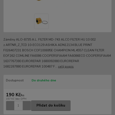
Záměny ALO-8735 A.L. FILTER MD-743 ALCO FILTER HU 10 002
z ARTNR_Z_TCD 10-ECO129 ASHIKA ADN12134 BLUE PRINT
F026407231 BOSCH COF100695E CHAMPION ML4557 CLEAN FILTER
EOF262 COMLINE FA6086 COOPERSFIAAM FA6086ECO COOPERSFIAAM
1637767380 EUROREPAR 1680092880 EUROREPAR
1682287880 EUROREPAR 100487 F...
celý popis
Dostupnost
Do druhého dne
190 Kč
/
ks
157 Kč
bez DPH
Přidat do košíku