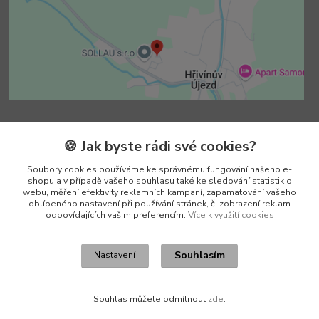
Kontakty
🍪 Jak byste rádi své cookies?
Soubory cookies používáme ke správnému fungování našeho e-
Vedoucí e-shopu
shopu a v případě vašeho souhlasu také ke sledování statistik o
+420 602 552 766
webu, měření efektivity reklamních kampaní, zapamatování vašeho
(Po-Pá, 6:30-15 hod.)
oblíbeného nastavení při používání stránek, či zobrazení reklam
odpovídajících vašim preferencím.
Více k využití cookies
info@pento-eshop.cz
Souhlasím
Nastavení
Souhlas můžete odmítnout
zde
.
Vytvořeno na
Eshop-rychle.cz