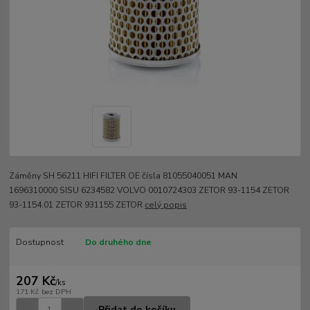
Záměny SH 56211 HIFI FILTER OE čísla 81055040051 MAN
1696310000 SISU 6234582 VOLVO 0010724303 ZETOR 93-1154 ZETOR
93-1154.01 ZETOR 931155 ZETOR
celý popis
Dostupnost
Do druhého dne
207 Kč
/
ks
171 Kč
bez DPH
Přidat do košíku