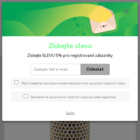
0
ks
+420 602 552 766
CZK
za
0 Kč
(Po-Pá, 6:30-15 hod.)
Menu
Získejte slevu
Hledat
Získejte SLEVU 5% pro registrované zákazníky
Úvod
Filtry
Hydraulický
H 985
Odeslat
H 985
Přeji si odebírat novinky e-mailem dle
podmínek zpracování osobních údajů
.
Souhlasím se
zpracováním osobních údajů
pro účely registrace.
Zavřít