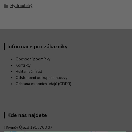
Hydraulický
Informace pro zákazníky
Obchodní podmínky
Kontakty
Reklamační řád
Odstoupení od kupní smlouvy
Ochrana osobních údajů (GDPR)
Kde nás najdete
Hřivínův Újezd 191 ,
763 07