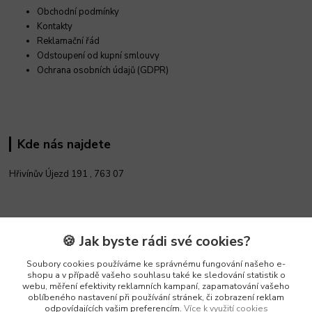
Obchodní podmínky
Kontakty
Reklamační řád
Odstoupení od kupní smlouvy
Ochrana osobních údajů (GDPR)
Kde nás najdete
Hřivínův Újezd 191 ,
763 07
Kontakty
🍪 Jak byste rádi své cookies?
Soubory cookies používáme ke správnému fungování našeho e-
Vedoucí e-shopu
shopu a v případě vašeho souhlasu také ke sledování statistik o
+420 602 552 766
webu, měření efektivity reklamních kampaní, zapamatování vašeho
(Po-Pá, 6:30-15 hod.)
oblíbeného nastavení při používání stránek, či zobrazení reklam
odpovídajících vašim preferencím.
Více k využití cookies