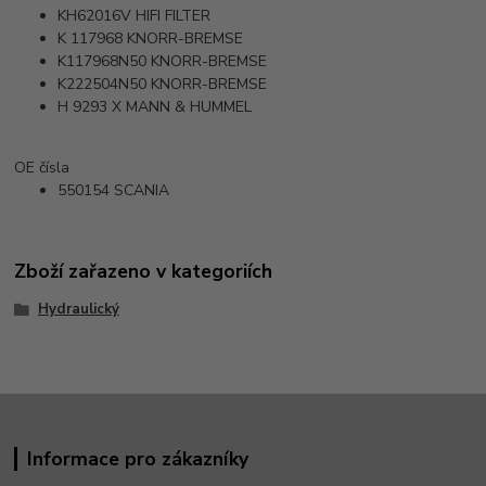
KH62016V
HIFI FILTER
K 117968
KNORR-BREMSE
K117968N50
KNORR-BREMSE
K222504N50
KNORR-BREMSE
H 9293 X
MANN & HUMMEL
OE čísla
550154
SCANIA
Zboží zařazeno v kategoriích
Hydraulický
Informace pro zákazníky