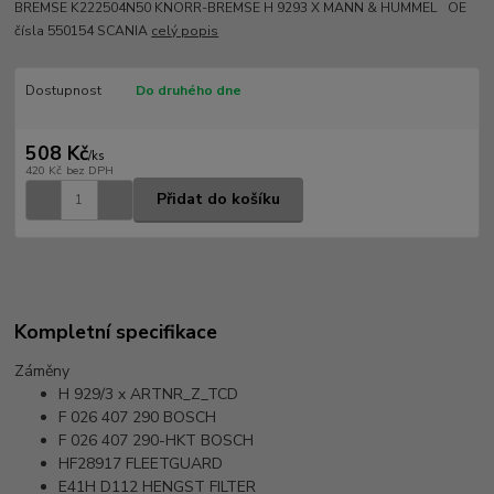
BREMSE K222504N50 KNORR-BREMSE H 9293 X MANN & HUMMEL OE
čísla 550154 SCANIA
celý popis
Dostupnost
Do druhého dne
508 Kč
/
ks
420 Kč
bez DPH
Přidat do košíku
Kompletní specifikace
Záměny
H 929/3 x
ARTNR_Z_TCD
F 026 407 290
BOSCH
F 026 407 290-HKT
BOSCH
HF28917
FLEETGUARD
E41H D112
HENGST FILTER