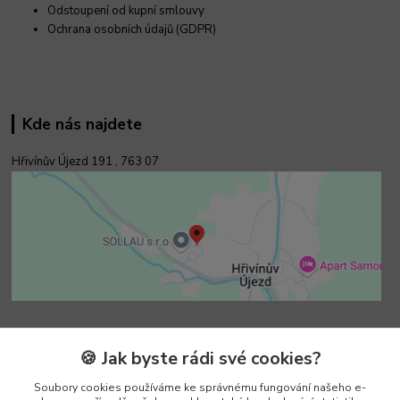
Odstoupení od kupní smlouvy
Ochrana osobních údajů (GDPR)
Kde nás najdete
Hřivínův Újezd 191 ,
763 07
Kontakty
🍪 Jak byste rádi své cookies?
Soubory cookies používáme ke správnému fungování našeho e-
Vedoucí e-shopu