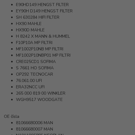
E90HD149
HENGST FILTER
EY90H D149
HENGST FILTER
SH 630284
HIFI FILTER
HX90
MAHLE
HX90D
MAHLE
H 8242 X
MANN & HUMMEL
F10P10A
MP FILTRI
MF1002P10NB
MP FILTRI
MF1002P10NBP01
MP FILTRI
CRE025CD1
SOFIMA
S 7661 HO
SOFIMA
OP292
TECNOCAR
76.061.00
UFI
ERA32NCC
UFI
265 000 819 00
WINKLER
WGH9517
WOODGATE
OE čísla
81066680006
MAN
81066680007
MAN