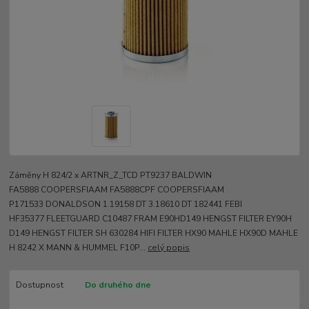
Záměny H 824/2 x ARTNR_Z_TCD PT9237 BALDWIN
FA5888 COOPERSFIAAM FA5888CPF COOPERSFIAAM
P171533 DONALDSON 1.19158 DT 3.18610 DT 182441 FEBI
HF35377 FLEETGUARD C10487 FRAM E90HD149 HENGST FILTER EY90H
D149 HENGST FILTER SH 630284 HIFI FILTER HX90 MAHLE HX90D MAHLE
H 8242 X MANN & HUMMEL F10P...
celý popis
Dostupnost
Do druhého dne