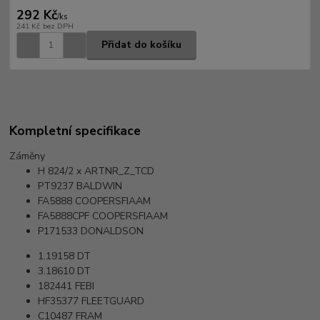
292 Kč
/
ks
241 Kč
bez DPH
Přidat do košíku
Kompletní specifikace
Záměny
H 824/2 x
ARTNR_Z_TCD
PT9237
BALDWIN
FA5888
COOPERSFIAAM
FA5888CPF
COOPERSFIAAM
P171533
DONALDSON
1.19158
DT
3.18610
DT
182441
FEBI
HF35377
FLEETGUARD
C10487
FRAM