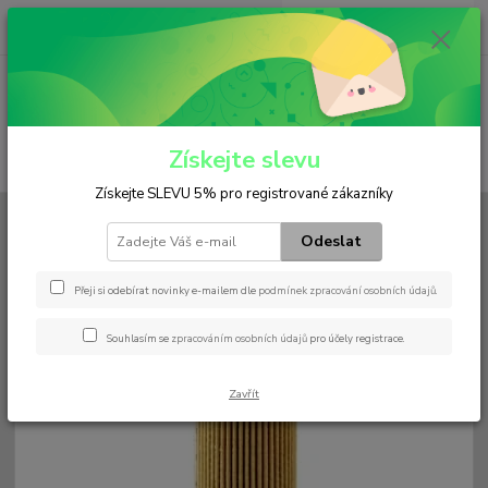
0
ks
+420 602 552 766
CZK
za
0 Kč
(Po-Pá, 6:30-15 hod.)
Menu
Získejte slevu
Hledat
Získejte SLEVU 5% pro registrované zákazníky
Úvod
Filtry
Hydraulický
H 824/2 x
Odeslat
H 824/2 x
Přeji si odebírat novinky e-mailem dle
podmínek zpracování osobních údajů
.
Souhlasím se
zpracováním osobních údajů
pro účely registrace.
Zavřít