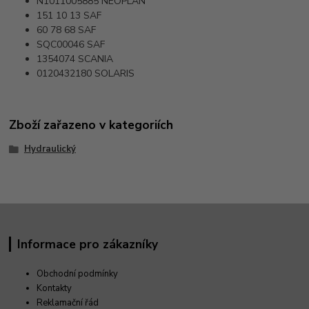
N1011005885
NEOPLAN
151 10 13
SAF
60 78 68
SAF
SQC00046
SAF
1354074
SCANIA
0120432180
SOLARIS
Zboží zařazeno v kategoriích
Hydraulický
Informace pro zákazníky
Obchodní podmínky
Kontakty
Reklamační řád