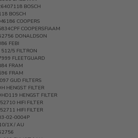
26407118
BOSCH
118
BOSCH
M6186
COOPERS
5834CPF
COOPERSFIAAM
62756
DONALDSON
386
FEBI
 512/5
FILTRON
7999
FLEETGUARD
884
FRAM
596
FRAM
1097
GUD FILTERS
9H
HENGST FILTER
9HD119
HENGST FILTER
 52710
HIFI FILTER
 52711
HIFI FILTER
03-02-0004P
0/1X / AU
62756