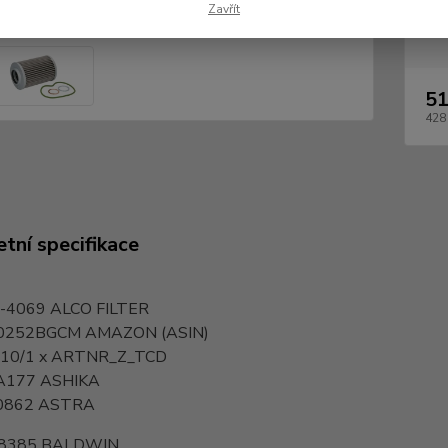
Zavřít
Dos
51
428
tní specifikace
-4069
ALCO FILTER
0252BGCM
AMAZON (ASIN)
10/1 x
ARTNR_Z_TCD
A177
ASHIKA
0862
ASTRA
8385
BALDWIN