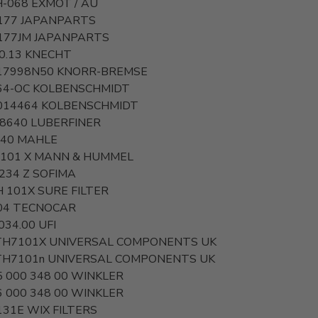
-068 EXMOT / AU
177
JAPANPARTS
177JM
JAPANPARTS
0.13
KNECHT
17998N50
KNORR-BREMSE
64-OC
KOLBENSCHMIDT
014464
KOLBENSCHMIDT
 8640
LUBERFINER
 40
MAHLE
7101 X
MANN & HUMMEL
234 Z
SOFIMA
H 101X
SURE FILTER
04
TECNOCAR
034.00
UFI
TH7101X
UNIVERSAL COMPONENTS UK
TH7101n
UNIVERSAL COMPONENTS UK
5 000 348 00
WINKLER
6 000 348 00
WINKLER
131E
WIX FILTERS