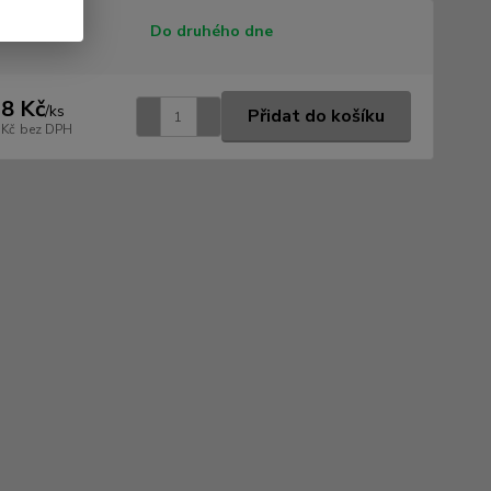
tupnost
Do druhého dne
8 Kč
/
ks
Přidat do košíku
 Kč
bez DPH