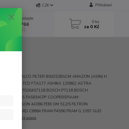
Přihlášení
CZK
 si rady? Zavolejte.
0
ks
 602 552 766
za
0 Kč
, 6:30-15 hod.)
y MD-4069 ALCO FILTER B00252BGCM AMAZON (ASIN) H
 x ARTNR_Z_TCD FTA177 ASHIKA 120862 ASTRA
5 BALDWIN F026407118 BOSCH P7118 BOSCH
86 COOPERS FA5834CPF COOPERSFIAAM
56 DONALDSON 44386 FEBI OM 512/5 FILTRON
9 FLEETGUARD C8884 FRAM P4596 FRAM G 1097 GUD
S E39H ...
celý popis