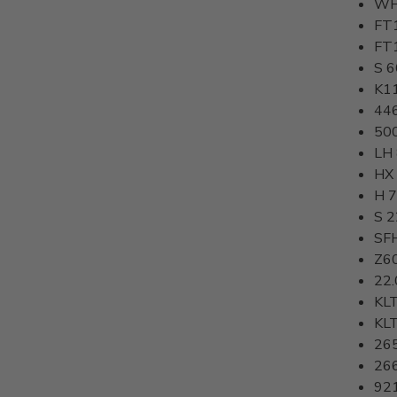
WH
FT
FT
S 6
K1
44
50
LH
HX
H 
S 2
SF
Z6
22.
KL
KL
26
26
92