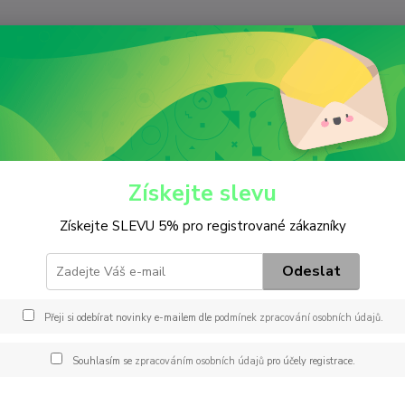
Nevíte
Hledat
+420
(Po-Pá
iltry
Hydraulický
H 710/1 x
0/1 x
Získejte slevu
Získejte SLEVU 5% pro registrované zákazníky
Záměn
710/1
Odeslat
PT838
HEM61
Přeji si odebírat novinky e-mailem dle
podmínek zpracování osobních údajů
.
P7627
HF799
Souhlasím se
zpracováním osobních údajů
pro účely registrace.
FILTER