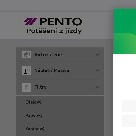
Úvod
F
Autobaterie
H 71
Náplně / Maziva
Filtry
Olejový
Palivový
Kabinový