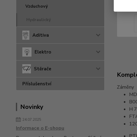
Vzduchový
Hydraulický
Aditiva
Elektro
Stěrače
Komple
Příslušenství
Záměny
MD
B0
Novinky
H 7
FT
24.07.2025
12
Informace o E-shopu
PT