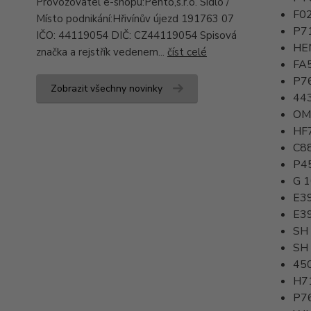
Provozovatel e-shopu:Pento,s.r.o. Sídlo /
F0
Místo podnikání:Hřivínův újezd 191763 07
P7
IČO: 44119054 DIČ: CZ44119054 Spisová
HE
značka a rejstřík vedenem...
číst celé
FA
P7
Zobrazit všechny novinky
44
OM
HF
C8
P4
G 
E3
E3
SH
SH
45
H71
P7