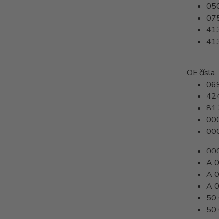
05
07
41
41
OE čísla
06
42
81
000
000
000
A 0
A 0
A 0
50 
50 