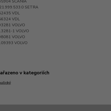
45904
SCANIA
21.999.533.0
SETRA
52435
VDL
56324
VDL
93281
VOLVO
13281-1
VOLVO
98081
VOLVO
109393
VOLVO
zařazeno v kategoriích
ulický