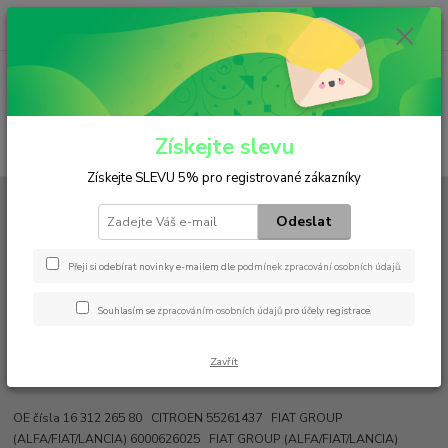
0
ks
+420 602 552 766
CZK
za
0 Kč
(Po-Pá, 6:30-15 hod.)
Menu
Získejte slevu
Hledat
Získejte SLEVU 5% pro registrované zákazníky
Úvod
Filtry
Hydraulický
H 7042 z
Odeslat
H 7042 z
Přeji si odebírat novinky e-mailem dle
podmínek zpracování osobních údajů
.
Souhlasím se
zpracováním osobních údajů
pro účely registrace.
Zavřít
OE čísla 16 312 265 80 CITROEN 55261437 FIAT GROUP
(ALFA/FIAT/LANCIA) 6000626025 FIAT GROUP (ALFA/FIAT/LANCIA)