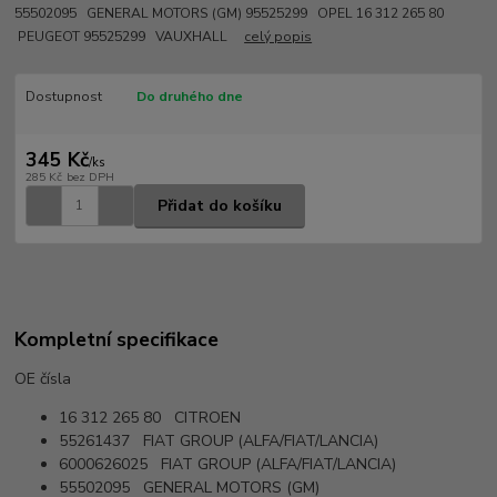
55502095 GENERAL MOTORS (GM) 95525299 OPEL 16 312 265 80
PEUGEOT 95525299 VAUXHALL
celý popis
Dostupnost
Do druhého dne
345 Kč
/
ks
285 Kč
bez DPH
Přidat do košíku
Kompletní specifikace
OE čísla
16 312 265 80 CITROEN
55261437 FIAT GROUP (ALFA/FIAT/LANCIA)
6000626025 FIAT GROUP (ALFA/FIAT/LANCIA)
55502095 GENERAL MOTORS (GM)