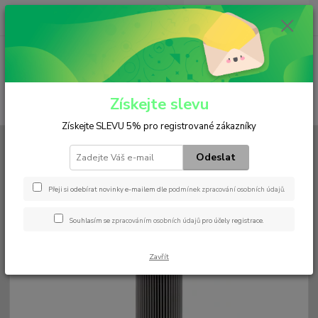
0
ks
+420 602 552 766
CZK
za
0 Kč
(Po-Pá, 6:30-15 hod.)
Menu
Získejte slevu
Hledat
Získejte SLEVU 5% pro registrované zákazníky
Úvod
Filtry
Hydraulický
H 70 050
Odeslat
H 70 050
Přeji si odebírat novinky e-mailem dle
podmínek zpracování osobních údajů
.
Souhlasím se
zpracováním osobních údajů
pro účely registrace.
Zavřít