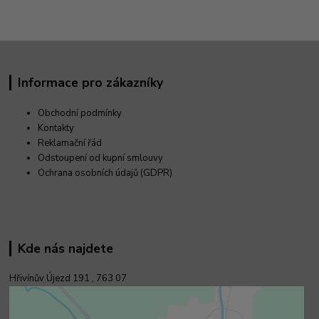
Informace pro zákazníky
Obchodní podmínky
Kontakty
Reklamační řád
Odstoupení od kupní smlouvy
Ochrana osobních údajů (GDPR)
Kde nás najdete
Hřivínův Újezd 191 ,
763 07