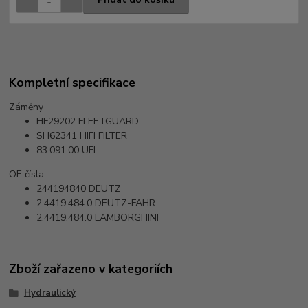
Kompletní specifikace
Záměny
HF29202
FLEETGUARD
SH62341
HIFI FILTER
83.091.00
UFI
OE čísla
244194840
DEUTZ
2.4419.484.0
DEUTZ-FAHR
2.4419.484.0
LAMBORGHINI
Zboží zařazeno v kategoriích
Hydraulický