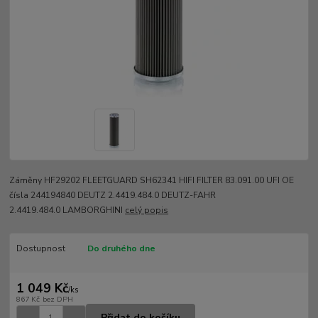
Záměny HF29202 FLEETGUARD SH62341 HIFI FILTER 83.091.00 UFI OE
čísla 244194840 DEUTZ 2.4419.484.0 DEUTZ-FAHR
2.4419.484.0 LAMBORGHINI
celý popis
Dostupnost
Do druhého dne
1 049 Kč
/
ks
867 Kč
bez DPH
Přidat do košíku