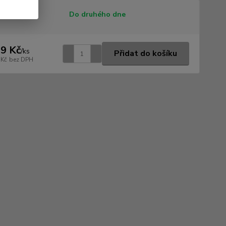
tupnost
Do druhého dne
9 Kč
/
ks
Přidat do košíku
 Kč
bez DPH