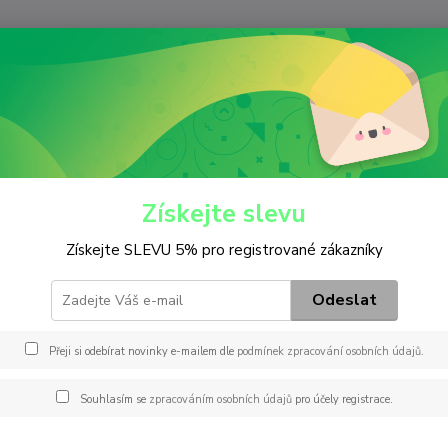
Nevíte
Hledat
+420
(Po-Pá
iltry
Hydraulický
H 601
01
Získejte slevu
Získejte SLEVU 5% pro registrované zákazníky
Záměn
FF3 A
Odeslat
MD027
P106 
Přeji si odebírat novinky e-mailem dle
podmínek zpracování osobních údajů
.
14574
94517
Souhlasím se
zpracováním osobních údajů
pro účely registrace.
popis