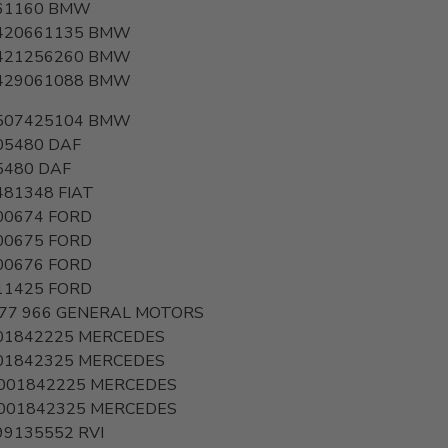
61160
BMW
420661135
BMW
421256260
BMW
429061088
BMW
507425104
BMW
05480
DAF
5480
DAF
481348
FIAT
00674
FORD
00675
FORD
00676
FORD
11425
FORD
77 966
GENERAL MOTORS
01842225
MERCEDES
01842325
MERCEDES
001842225
MERCEDES
001842325
MERCEDES
99135552
RVI