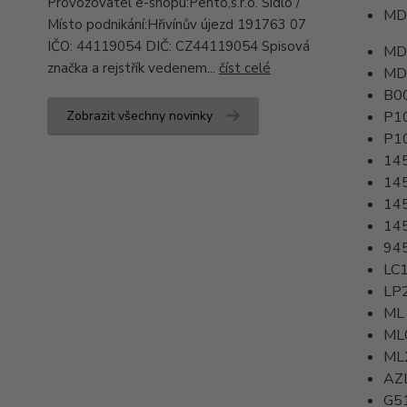
Provozovatel e-shopu:Pento,s.r.o. Sídlo /
MD
Místo podnikání:Hřivínův újezd 191763 07
IČO: 44119054 DIČ: CZ44119054 Spisová
MD
značka a rejstřík vedenem...
číst celé
MD
B0
Zobrazit všechny novinky
P1
P1
14
14
14
14
94
LC
LP
ML
ML
ML
AZ
G5