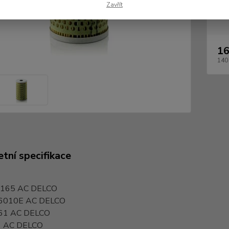
Zavřít
Dos
16
140
tní specifikace
 165
AC DELCO
6010E
AC DELCO
61
AC DELCO
3
AC DELCO