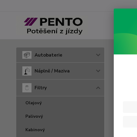
Úvod
F
Autobaterie
H 6
Náplně / Maziva
Filtry
Olejový
Palivový
Kabinový