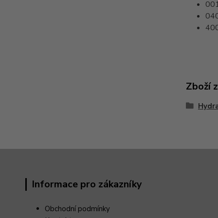
00
04
40
Zboží 
Hydra
Informace pro zákazníky
Obchodní podmínky