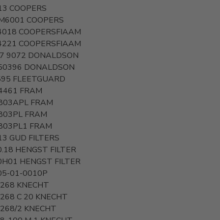
13
COOPERS
M6001
COOPERS
4018
COOPERSFIAAM
4221
COOPERSFIAAM
77 9072
DONALDSON
50396
DONALDSON
595
FLEETGUARD
4461
FRAM
803APL
FRAM
803PL
FRAM
803PL1
FRAM
13
GUD FILTERS
0.18
HENGST FILTER
0H01
HENGST FILTER
05-01-0010P
 268
KNECHT
268 C 20
KNECHT
 268/2
KNECHT