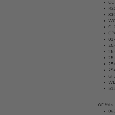
QO
R2
S3
WO
OL
OP
01
25.
25.
25.
25
25
GF
WD
51
OE čísla
06