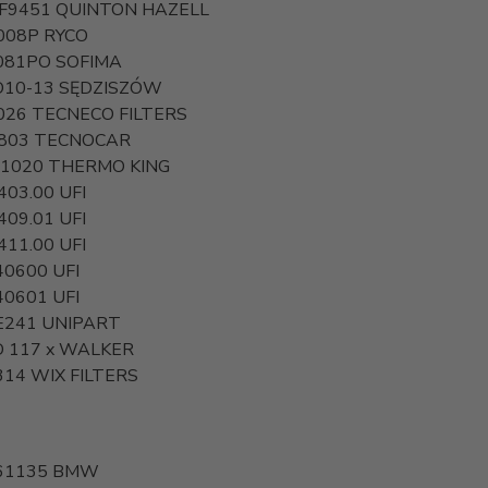
F9451
QUINTON HAZELL
008P
RYCO
081PO
SOFIMA
10-13
SĘDZISZÓW
026
TECNECO FILTERS
803
TECNOCAR
-1020
THERMO KING
403.00
UFI
409.01
UFI
411.00
UFI
40600
UFI
40601
UFI
E241
UNIPART
 117 x
WALKER
314
WIX FILTERS
61135
BMW