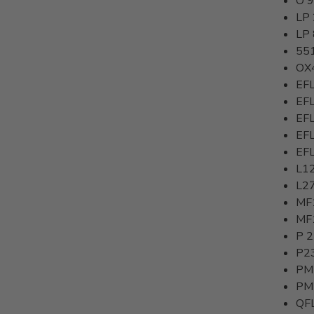
O 9
LP
LP
55
OX
EF
EF
EF
EF
EF
L1
L2
MF
MF
P 
P2
PM
PM
QF