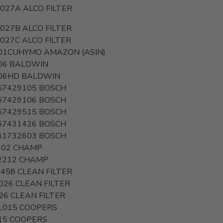
027A
ALCO FILTER
027B
ALCO FILTER
027C
ALCO FILTER
01CUHYMO
AMAZON (ASIN)
06
BALDWIN
06HD
BALDWIN
57429105
BOSCH
57429106
BOSCH
57429515
BOSCH
57431426
BOSCH
51732603
BOSCH
102
CHAMP
2212
CHAMP
 458
CLEAN FILTER
026
CLEAN FILTER
26
CLEAN FILTER
L015
COOPERS
15
COOPERS