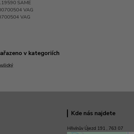
119590
SAME
00700504
VAG
0700504
VAG
zařazeno v kategoriích
ulický
Kde nás najdete
Hřivínův Újezd 191 ,
763 07