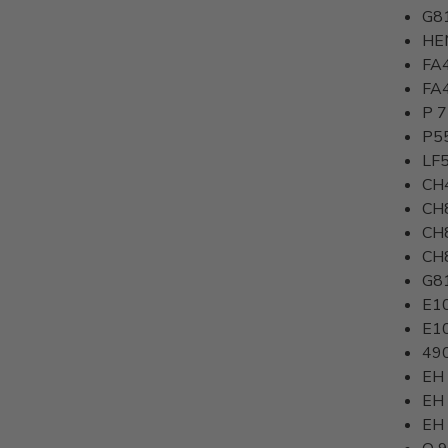
G8
HE
FA
FA
P 
P5
LF
CH
CH
CH
CH
G8
E1
E1
49
EH
EH 
EH