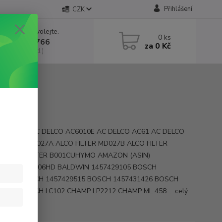
Přihlášení
CZK
 si rady? Zavolejte.
0
ks
 602 552 766
za
0 Kč
, 6:30-15 hod.)
y AC 165 AC DELCO AC6010E AC DELCO AC61 AC DELCO
C DELCO MD027A ALCO FILTER MD027B ALCO FILTER
C ALCO FILTER B001CUHYMO AMAZON (ASIN)
BALDWIN P106HD BALDWIN 1457429105 BOSCH
29106 BOSCH 1457429515 BOSCH 1457431426 BOSCH
32603 BOSCH LC102 CHAMP LP2212 CHAMP ML 458 ...
celý