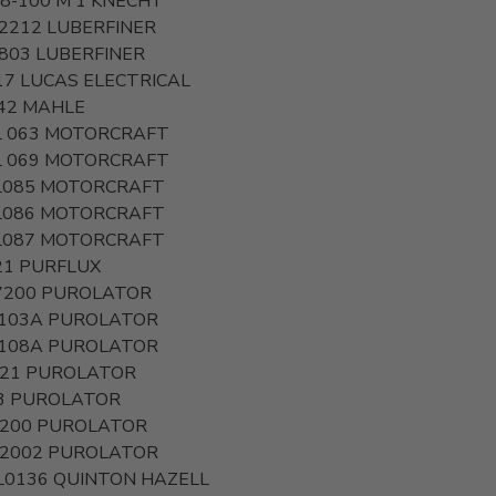
8-100 M 1
KNECHT
 2212
LUBERFINER
 803
LUBERFINER
17
LUCAS ELECTRICAL
42
MAHLE
L 063
MOTORCRAFT
L 069
MOTORCRAFT
L085
MOTORCRAFT
L086
MOTORCRAFT
L087
MOTORCRAFT
21
PURFLUX
7200
PUROLATOR
103A
PUROLATOR
108A
PUROLATOR
221
PUROLATOR
3
PUROLATOR
200
PUROLATOR
2002
PUROLATOR
L0136
QUINTON HAZELL