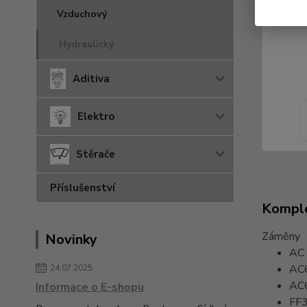
Vzduchový
Hydraulický
Aditiva
Elektro
Stěrače
Příslušenství
Komple
Záměny
Novinky
AC
AC
24.07.2025
AC
Informace o E-shopu
FF