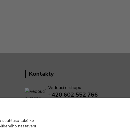
Kontakty
Vedoucí e-shopu
+420 602 552 766
(Po-Pá, 6:30-15 hod.)
info@pento-eshop.cz
 souhlasu také ke
blíbeného nastavení