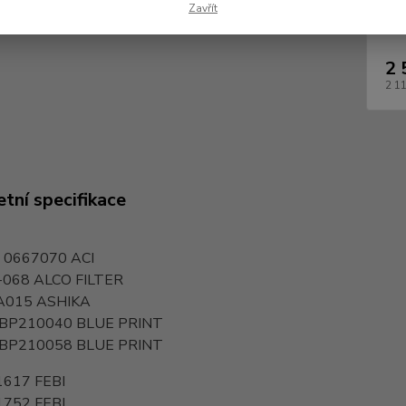
Dos
Zavřít
2 
2 1
tní specifikace
I 0667070
ACI
-068
ALCO FILTER
A015
ASHIKA
BP210040
BLUE PRINT
BP210058
BLUE PRINT
1617
FEBI
1752
FEBI