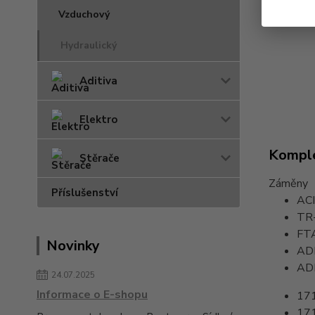
Vzduchový
Hydraulický
Aditiva
Elektro
Komple
Stěrače
Záměny
Příslušenství
AC
TR
FT
Novinky
AD
AD
24.07.2025
Informace o E-shopu
17
17