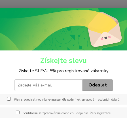
Nevíte
Hledat
+420
(Po-Pá
iltry
Hydraulický
H 50 002
 002
Získejte slevu
Získejte SLEVU 5% pro registrované zákazníky
Záměn
ADBP2
Odeslat
171752
FT015
Přeji si odebírat novinky e-mailem dle
podmínek zpracování osobních údajů
.
135 0
300 13
Souhlasím se
zpracováním osobních údajů
pro účely registrace.