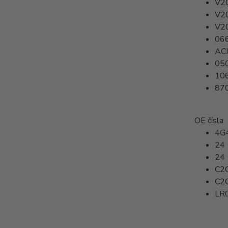
V2
V2
V2
06
AC
05
10
87
OE čísla
4G
24 
24 
C2
C2
LR