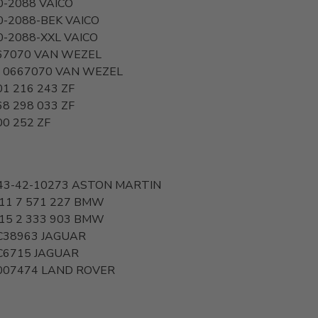
0-2088
VAICO
0-2088-BEK
VAICO
0-2088-XXL
VAICO
67070
VAN WEZEL
I 0667070
VAN WEZEL
01 216 243
ZF
68 298 033
ZF
00 252
ZF
43-42-10273
ASTON MARTIN
11 7 571 227
BMW
15 2 333 903
BMW
C38963
JAGUAR
C6715
JAGUAR
007474
LAND ROVER