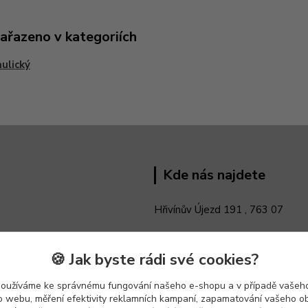
zařazeno v kategoriích
ulický
Kde nás najdete
Hřivínův Újezd 191 ,
763 07
🍪 Jak byste rádi své cookies?
používáme ke správnému fungování našeho e-shopu a v případě vašeho
k o webu, měření efektivity reklamních kampaní, zapamatování vašeho o