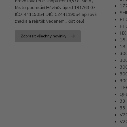
Provozovatel e-shopu:Pento,s.r.o. Sídlo /
17
Místo podnikání:Hřivínův újezd 191763 07
SH
IČO: 44119054 DIČ: CZ44119054 Spisová
FT
značka a rejstřík vedenem...
číst celé
FT
HX
Zobrazit všechny novinky
18
18
30
30
30
30
30
TF
QF
33
33
V2
V2