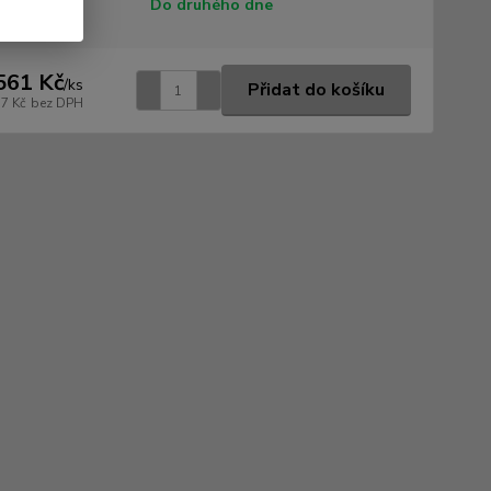
tupnost
Do druhého dne
561 Kč
/
ks
Přidat do košíku
17 Kč
bez DPH