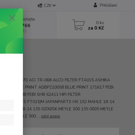
Přihlášení
CZK
 si rady? Zavolejte.
0
ks
 602 552 766
za
0 Kč
, 6:30-15 hod.)
y ACI 0667070 ACI TR-068 ALCO FILTER FTA015 ASHIKA
10040 BLUE PRINT ADBP210058 BLUE PRINT 171617 FEBI
 FEBI 172288 FEBI SHB 62411 HIFI FILTER
 JAPANPARTS FT015JM JAPANPARTS HX 152 MAHLE 18-14
200 MEYLE 18-14 135 0200/SK MEYLE 300 135 0005 MEYLE
5 1005 MEYLE 300 ...
celý popis