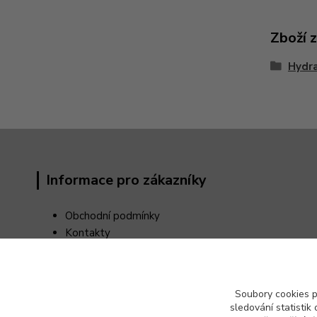
Zboží 
Hydra
Informace pro zákazníky
Obchodní podmínky
Kontakty
Reklamační řád
Odstoupení od kupní smlouvy
Ochrana osobních údajů (GDPR)
Soubory cookies 
sledování statisti