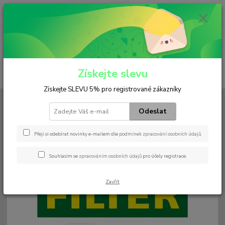
0
ks
+420 602 552 766
CZK
za
0 Kč
(Po-Pá, 6:30-15 hod.)
Menu
Získejte slevu
Hledat
Získejte SLEVU 5% pro registrované zákazníky
Úvod
Filtry
Hydraulický
H 26 0680/15
Odeslat
H 26 0680/15
Přeji si odebírat novinky e-mailem dle
podmínek zpracování osobních údajů
.
Souhlasím se
zpracováním osobních údajů
pro účely registrace.
Zavřít