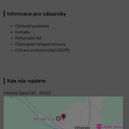
Informace pro zákazníky
Obchodní podmínky
Kontakty
Reklamační řád
Odstoupení od kupní smlouvy
Ochrana osobních údajů (GDPR)
Kde nás najdete
Hřivínův Újezd 191 ,
763 07