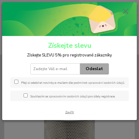
0
ks
+420 602 552 766
CZK
za
0 Kč
(Po-Pá, 6:30-15 hod.)
Menu
Získejte slevu
Hledat
Získejte SLEVU 5% pro registrované zákazníky
Úvod
Filtry
Hydraulický
H 20 211
Odeslat
H 20 211
Přeji si odebírat novinky e-mailem dle
podmínek zpracování osobních údajů
.
Souhlasím se
zpracováním osobních údajů
pro účely registrace.
Zavřít