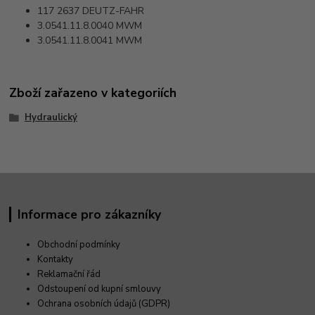
117 2637
DEUTZ-FAHR
3.0541.11.8.0040
MWM
3.0541.11.8.0041
MWM
Zboží zařazeno v kategoriích
Hydraulický
Informace pro zákazníky
Obchodní podmínky
Kontakty
Reklamační řád
Odstoupení od kupní smlouvy
Ochrana osobních údajů (GDPR)