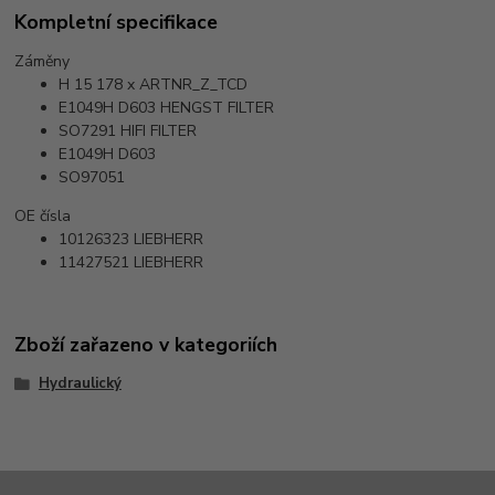
Kompletní specifikace
Záměny
H 15 178 x
ARTNR_Z_TCD
E1049H D603
HENGST FILTER
SO7291
HIFI FILTER
E1049H D603
SO97051
OE čísla
10126323
LIEBHERR
11427521
LIEBHERR
Zboží zařazeno v kategoriích
Hydraulický