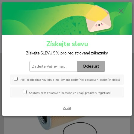
0
ks
+420 602 552 766
CZK
za
0 Kč
(Po-Pá, 6:30-15 hod.)
Menu
Získejte slevu
Hledat
Získejte SLEVU 5% pro registrované zákazníky
Úvod
Filtry
Hydraulický
H 15 178 x
Odeslat
H 15 178 x
Přeji si odebírat novinky e-mailem dle
podmínek zpracování osobních údajů
.
Souhlasím se
zpracováním osobních údajů
pro účely registrace.
Zavřít