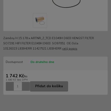
Záměny H 15 178 x ARTNR_Z_TCD E1049H D603 HENGST FILTER
SO7291 HIFI FILTER E1049H D603 SO97051 OE čísla
10126323 LIEBHERR 11427521 LIEBHERR
celý popis
Dostupnost
Do druhého dne
1 742 Kč
/
ks
1 440 Kč
bez DPH
Přidat do košíku