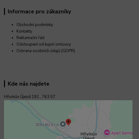
Informace pro zákazníky
Obchodní podmínky
Kontakty
Reklamační řád
Odstoupení od kupní smlouvy
Ochrana osobních údajů (GDPR)
Kde nás najdete
Hřivínův Újezd 191 ,
763 07