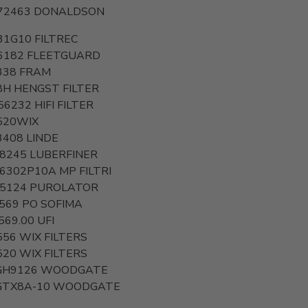
72463
DONALDSON
31G10
FILTREC
6182
FLEETGUARD
338
FRAM
8H
HENGST FILTER
56232
HIFI FILTER
520WIX
3408
LINDE
 8245
LUBERFINER
6302P10A
MP FILTRI
5124
PUROLATOR
5569 PO
SOFIMA
569.00
UFI
556
WIX FILTERS
520
WIX FILTERS
H9126
WOODGATE
TX8A-10
WOODGATE