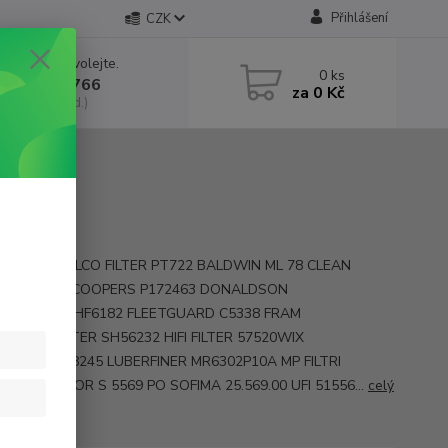
Přihlášení
CZK
 si rady? Zavolejte.
0
ks
 602 552 766
za
0 Kč
, 6:30-15 hod.)
y MD-319 ALCO FILTER PT722 BALDWIN ML 78 CLEAN
R HEM 6005 COOPERS P172463 DONALDSON
10 FILTREC HF6182 FLEETGUARD C5338 FRAM
HENGST FILTER SH56232 HIFI FILTER 57520WIX
8 LINDE LH 8245 LUBERFINER MR6302P10A MP FILTRI
4 PUROLATOR S 5569 PO SOFIMA 25.569.00 UFI 51556...
celý