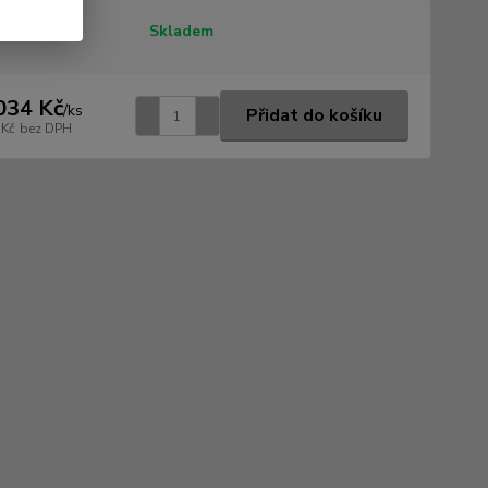
tupnost
Skladem
034 Kč
/
ks
Přidat do košíku
 Kč
bez DPH