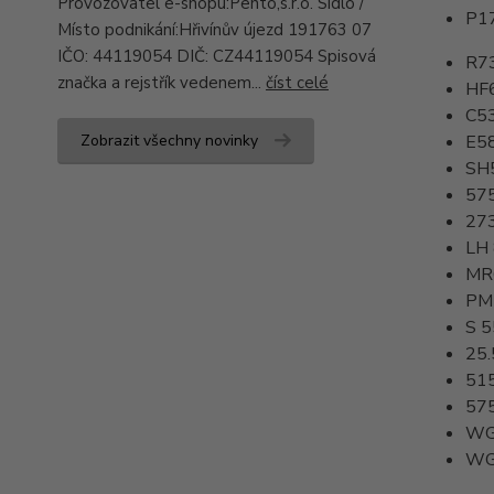
Provozovatel e-shopu:Pento,s.r.o. Sídlo /
P1
Místo podnikání:Hřivínův újezd 191763 07
IČO: 44119054 DIČ: CZ44119054 Spisová
R7
značka a rejstřík vedenem...
číst celé
HF
C5
Zobrazit všechny novinky
E5
SH
57
27
LH
MR
PM
S 
25.
51
57
WG
WG