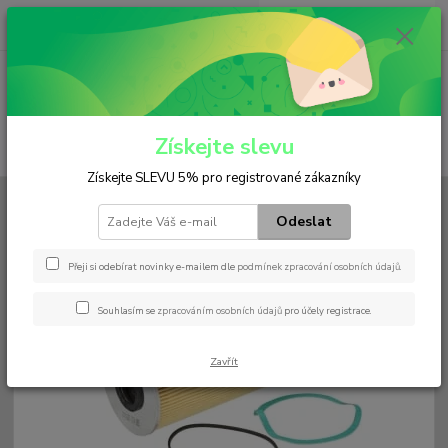
0
ks
+420 602 552 766
CZK
za
0 Kč
(Po-Pá, 6:30-15 hod.)
Menu
Získejte slevu
Hledat
Získejte SLEVU 5% pro registrované zákazníky
Úvod
Filtry
Hydraulický
H 12 105 x
Odeslat
H 12 105 x
Přeji si odebírat novinky e-mailem dle
podmínek zpracování osobních údajů
.
Souhlasím se
zpracováním osobních údajů
pro účely registrace.
Zavřít