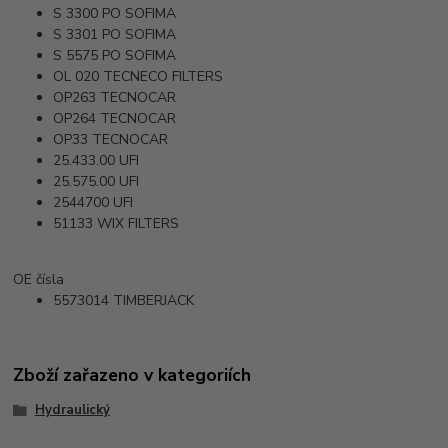
S 3300 PO
SOFIMA
S 3301 PO
SOFIMA
S 5575 PO
SOFIMA
OL 020
TECNECO FILTERS
OP263
TECNOCAR
OP264
TECNOCAR
OP33
TECNOCAR
25.433.00
UFI
25.575.00
UFI
2544700
UFI
51133
WIX FILTERS
OE čísla
5573014
TIMBERJACK
Zboží zařazeno v kategoriích
Hydraulický