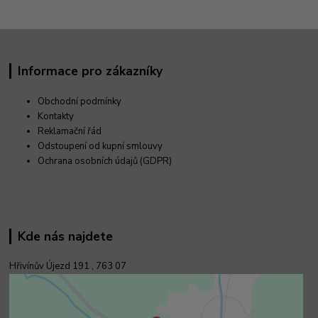
Informace pro zákazníky
Obchodní podmínky
Kontakty
Reklamační řád
Odstoupení od kupní smlouvy
Ochrana osobních údajů (GDPR)
Kde nás najdete
Hřivínův Újezd 191 ,
763 07