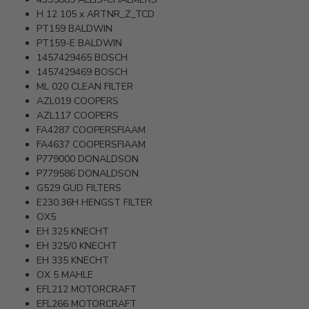
H 12 105 x
ARTNR_Z_TCD
PT159
BALDWIN
PT159-E
BALDWIN
1457429465
BOSCH
1457429469
BOSCH
ML 020
CLEAN FILTER
AZL019
COOPERS
AZL117
COOPERS
FA4287
COOPERSFIAAM
FA4637
COOPERSFIAAM
P779000
DONALDSON
P779586
DONALDSON
G529
GUD FILTERS
E230.36H
HENGST FILTER
OX5
EH 325
KNECHT
EH 325/0
KNECHT
EH 335
KNECHT
OX 5
MAHLE
EFL212
MOTORCRAFT
EFL266
MOTORCRAFT