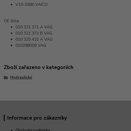
V10-0380
VAICO
OE čísla
010 321 371 A
VAG
010 321 371 B
VAG
010 325 421 A
VAG
010398009
VAG
Zboží zařazeno v kategoriích
Hydraulický
Informace pro zákazníky
Obchodní podmínky