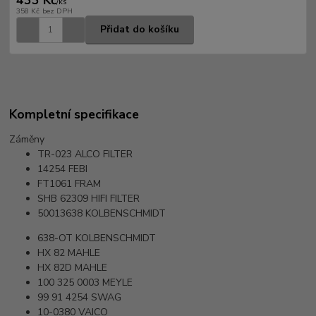
/
ks
358 Kč
bez DPH
Přidat do košíku
Kompletní specifikace
Záměny
TR-023
ALCO FILTER
14254
FEBI
FT1061
FRAM
SHB 62309
HIFI FILTER
50013638
KOLBENSCHMIDT
638-OT
KOLBENSCHMIDT
HX 82
MAHLE
HX 82D
MAHLE
100 325 0003
MEYLE
99 91 4254
SWAG
10-0380
VAICO