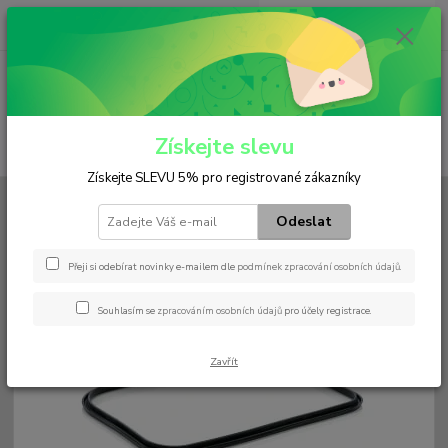
0
ks
+420 602 552 766
CZK
za
0 Kč
(Po-Pá, 6:30-15 hod.)
Menu
Získejte slevu
Hledat
Získejte SLEVU 5% pro registrované zákazníky
Úvod
Filtry
Hydraulický
H 116 KIT
Odeslat
H 116 KIT
Přeji si odebírat novinky e-mailem dle
podmínek zpracování osobních údajů
.
Souhlasím se
zpracováním osobních údajů
pro účely registrace.
Zavřít