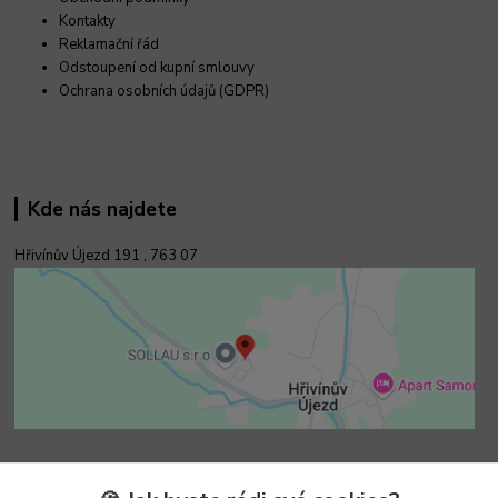
Kontakty
Reklamační řád
Odstoupení od kupní smlouvy
Ochrana osobních údajů (GDPR)
Kde nás najdete
Hřivínův Újezd 191 ,
763 07
Kontakty