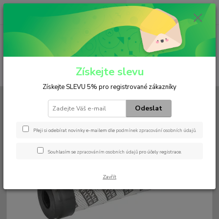
0
ks
+420 602 552 766
CZK
za
0 Kč
(Po-Pá, 6:30-15 hod.)
Menu
Získejte slevu
Hledat
Získejte SLEVU 5% pro registrované zákazníky
Úvod
Filtry
Hydraulický
H 10 002
Odeslat
H 10 002
Přeji si odebírat novinky e-mailem dle
podmínek zpracování osobních údajů
.
Souhlasím se
zpracováním osobních údajů
pro účely registrace.
Zavřít