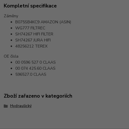
Kompletní specifikace
Záměny
B075SB4KC9
AMAZON (ASIN)
WG777
FILTREC
SH74267
HIFI FILTER
SH74267
JURA HIFI
48256212
TEREX
OE čísla
00 0596 527 0
CLAAS
00 074 425.60
CLAAS
596527.0
CLAAS
Zboží zařazeno v kategoriích
Hydraulický