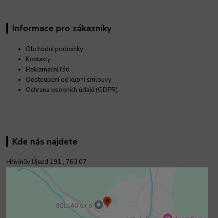
Informace pro zákazníky
Obchodní podmínky
Kontakty
Reklamační řád
Odstoupení od kupní smlouvy
Ochrana osobních údajů (GDPR)
Kde nás najdete
Hřivínův Újezd 191 ,
763 07