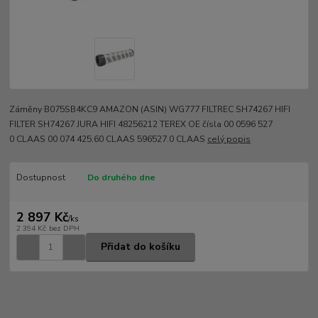
Záměny B075SB4KC9 AMAZON (ASIN) WG777 FILTREC SH74267 HIFI
FILTER SH74267 JURA HIFI 48256212 TEREX OE čísla 00 0596 527
0 CLAAS 00 074 425.60 CLAAS 596527.0 CLAAS
celý popis
Dostupnost
Do druhého dne
2 897 Kč
/
ks
2 394 Kč
bez DPH
Přidat do košíku