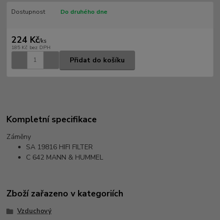
Dostupnost
Do druhého dne
224 Kč
/
ks
185 Kč
bez DPH
Přidat do košíku
Kompletní specifikace
Záměny
SA 19816
HIFI FILTER
C 642
MANN & HUMMEL
Zboží zařazeno v kategoriích
Vzduchový