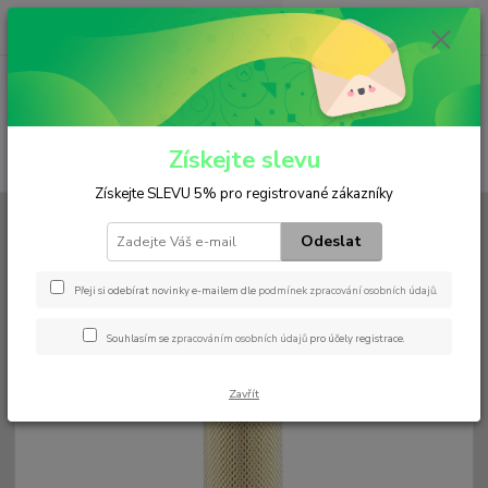
0
ks
+420 602 552 766
CZK
za
0 Kč
(Po-Pá, 6:30-15 hod.)
Menu
Získejte slevu
Hledat
Získejte SLEVU 5% pro registrované zákazníky
Úvod
Filtry
Vzduchový
C 304
Odeslat
C 304
Přeji si odebírat novinky e-mailem dle
podmínek zpracování osobních údajů
.
Souhlasím se
zpracováním osobních údajů
pro účely registrace.
Zavřít