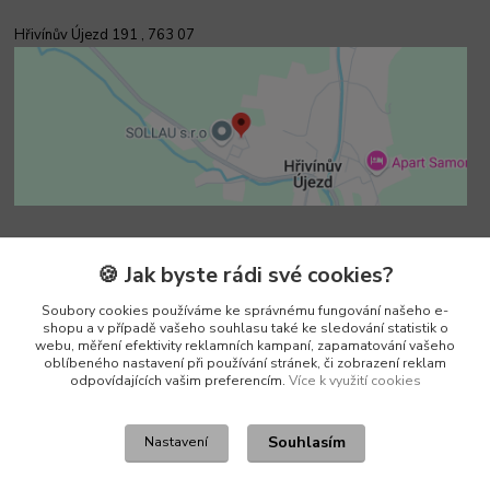
Hřivínův Újezd 191 ,
763 07
Kontakty
🍪 Jak byste rádi své cookies?
Soubory cookies používáme ke správnému fungování našeho e-
Vedoucí e-shopu
shopu a v případě vašeho souhlasu také ke sledování statistik o
+420 602 552 766
webu, měření efektivity reklamních kampaní, zapamatování vašeho
(Po-Pá, 6:30-15 hod.)
oblíbeného nastavení při používání stránek, či zobrazení reklam
odpovídajících vašim preferencím.
Více k využití cookies
info@pento-eshop.cz
Souhlasím
Nastavení