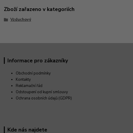
Zboží zařazeno v kategoriích
Vzduchový
Informace pro zákazníky
Obchodní podmínky
Kontakty
Reklamační řád
Odstoupení od kupní smlouvy
Ochrana osobních údajů (GDPR)
Kde nás najdete