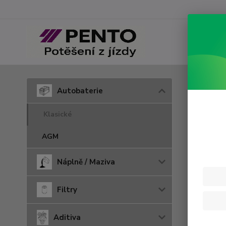
Úvod
A
Autobaterie
Auto
Klasické
AGM
Náplně / Maziva
Filtry
Aditiva