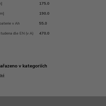
m]
175.0
mm]
190.0
baterie v Ah
55.0
studena dle EN (v A)
470.0
zařazeno v kategoriích
cké