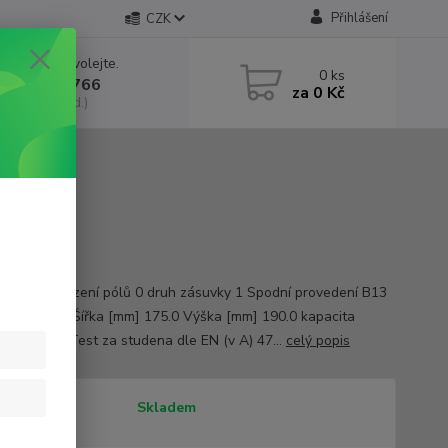
Přihlášení
CZK
 si rady? Zavolejte.
0
ks
 602 552 766
za
0 Kč
, 6:30-15 hod.)
AX
 [V] 12.0 Řazení pólů 0 druh zásuvky 1 Spodní provedení B13
[mm] 242.0 Šířka [mm] 175.0 Výška [mm] 190.0 kapacita
e v Ah 55.0 Test za studena dle EN (v A) 47...
celý popis
tupnost
Skladem