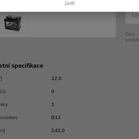
Zavřít
1 
1 1
Číslo
produkt
tní specifikace
V]
12.0
ólů
0
uvky
1
rovedení
B13
mm]
242.0