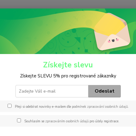
Nevíte
Hledat
+420
(Po-Pá
utobaterie
Klasické
Autobaterie 55Ah 450A
baterie 55Ah 450A
Získejte slevu
Získejte SLEVU 5% pro registrované zákazníky
4M
Napětí
Odeslat
Délka 
bateri
Přeji si odebírat novinky e-mailem dle
podmínek zpracování osobních údajů
.
Souhlasím se
zpracováním osobních údajů
pro účely registrace.
Dos