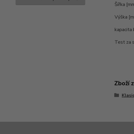
Šířka [m
Výška [
kapacita 
Test za 
Zboží 
Klasi