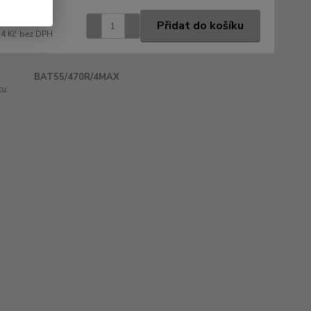
420 Kč
/
ks
Přidat do košíku
74 Kč
bez DPH
BAT55/470R/4MAX
u: