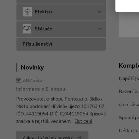
Elektro
Stěrače
Příslušenství
Komple
Novinky
Napětí [
24.07.2025
Informace o E-shopu
Řazení p
Provozovatel e-shopu:Pento,s.r.o. Sídlo /
druh zás
Místo podnikání:Hřivínův újezd 191763 07
IČO: 44119054 DIČ: CZ44119054 Spisová
Spodní p
značka a rejstřík vedenem...
číst celé
Délka [
Zobrazit všechny novinky